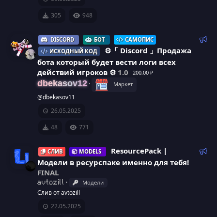
а
у
305
948
е
м
Р
DISCORD
БОТ
САМОПИС
ы
е
⚙️「 Discord 」Продажа
й
ИСХОДНЫЙ КОД
к
бота который будет вести логи всех
о
действий игроков ⚙️
1.0
200,00 ₽
м
dbekasov12
Маркет
е
@dbekasov11
н
д
26.05.2025
у
48
771
е
м
ы
Р
ResourcePack |
СЛИВ
MODELS
й
е
Модели в ресурспаке именно для тебя!
к
FINAL
о
И
Модели
avtozill
м
Слив от avtozill
к
е
22.05.2025
н