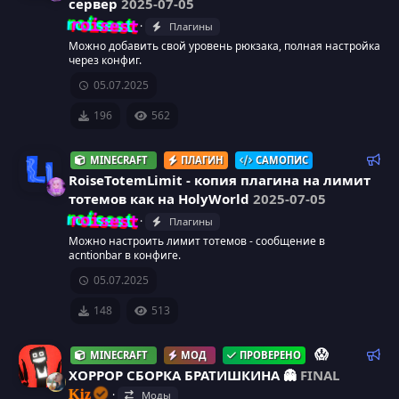
р
сервер
2025-07-05
й
о
И
roisest
Плагины
с
м
Можно добавить свой уровень рюкзака, полная настройка
к
е
через конфиг.
а
н
05.07.2025
о
д
у
196
562
н
е
м
Р
MINECRAFT
ПЛАГИН
САМОПИС
к
ы
е
RoiseTotemLimit - копия плагина на лимит
й
к
а
тотемов как на HolyWorld
2025-07-05
о
И
roisest
Плагины
м
р
Можно настроить лимит тотемов - сообщение в
к
е
acntionbar в конфиге.
е
н
05.07.2025
о
д
с
у
148
513
н
е
у
м
Р
😱
MINECRAFT
МОД
ПРОВЕРЕНО
к
ы
е
ХОРРОР СБОРКА БРАТИШКИНА 👻
FINAL
р
й
к
Kiz
Моды