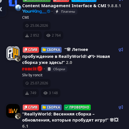
у
е
Content Management Interface & CMI
9.8.8.1
е
к
Плагины
YourKing__
м
о
И
CMI
ы
м
й
25.06.2026
к
е
н
2 852
2 764
о
д
у
Р
“🌸 Летнее
СЛИВ
СБОРКА
н
е
е
пробуждение в ReallyWorld! 🌿✨ Новая
м
к
сборка уже здесь!”
2.0
к
ы
о
roncit
Сборки
й
м
а
Sliv by roncit
е
25.07.2026
н
р
д
749
3 148
у
е
е
Р
СЛИВ
СБОРКА
ПРОВЕРЕНО
с
м
е
“ReallyWorld: Весенняя сборка –
ы
к
обновления, которые пробудят игру!” 🌸💥
у
й
о
6.1