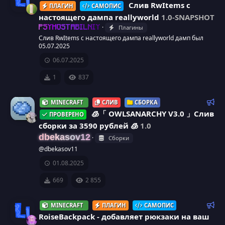
е
Слив RwItems с
ПЛАГИН
САМОПИС
м
к
настоящего дампа reallyworld
1.0-SNAPSHOT
ы
о
И
Плагины
PSYHOSTABILNIY
й
м
Слив RwItems с настоящего дампа reallyworld дамп был
к
е
05.07.2025
н
06.07.2025
о
д
у
1
837
н
е
м
Р
MINECRAFT
СЛИВ
СБОРКА
к
ы
е
🧊「 OWLSANARCHY V3.0 」Слив
ПРОВЕРЕНО
й
к
а
сборки за 3590 рублей 🧊
1.0
о
dbekasov12
Сборки
м
р
@dbekasov11
е
01.08.2025
н
е
д
669
2 855
у
с
е
Р
у
MINECRAFT
ПЛАГИН
САМОПИС
м
е
RoiseBackpack - добавляет рюкзаки на ваш
ы
к