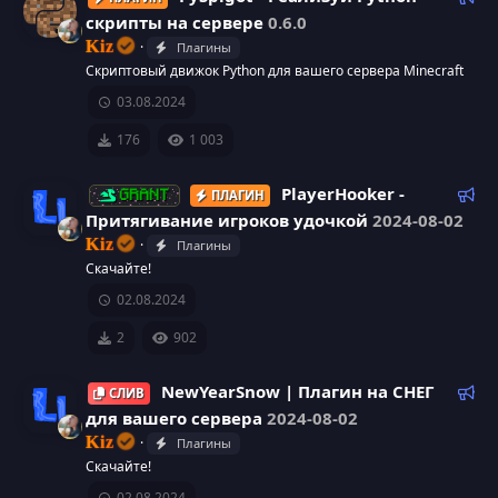
н
е
е
скрипты на сервере
0.6.0
с
м
к
к
Kiz
Плагины
ы
о
у
Скриптовый движок Python для вашего сервера Minecraft
й
м
а
03.08.2024
е
р
н
р
176
1 003
д
с
е
у
Р
PlayerHooker -
ПЛАГИН
GRANT
а
е
е
Притягивание игроков удочкой
2024-08-02
с
м
к
Kiz
Плагины
ы
о
И
у
Скачайте!
й
м
02.08.2024
к
е
р
н
2
902
о
д
с
у
Р
NewYearSnow | Плагин на СНЕГ
СЛИВ
н
а
е
е
для вашего сервера
2024-08-02
м
к
к
Kiz
Плагины
ы
о
И
Скачайте!
й
м
а
02.08.2024