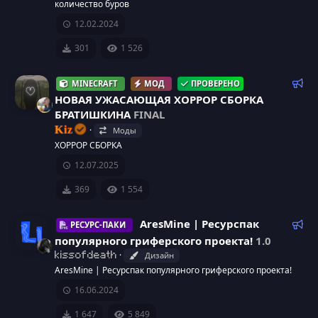
е
количество буров
н
12.02.2024
д
у
301
1 526
е
м
Р
MINECRAFT
МОД
ПРОВЕРЕНО
ы
е
НОВАЯ УЖАСАЮЩАЯ ХОРРОР СБОРКА
й
к
БРАТИШКИНА
FINAL
о
Kiz
Моды
м
ХОРРОР СБОРКА
е
12.07.2025
н
д
369
1 554
у
е
Р
AresMine | Ресурспак
РЕСУРС-ПАКИ
м
е
популярного гриферского проекта!
1.0
ы
к
Дизайн
kissofdeath
й
о
И
AresMine | Ресурспак популярного гриферского проекта!
м
16.06.2024
к
е
н
1 647
5 849