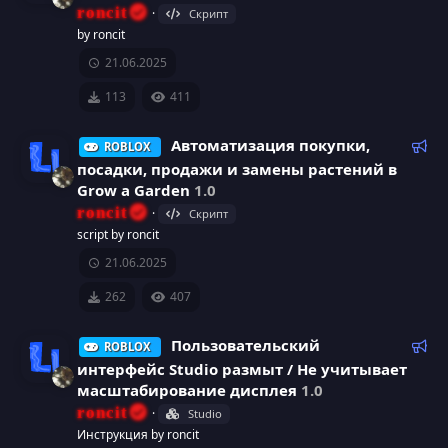
к
roncit
Скрипт
й
о
р
а
И
by roncit
м
21.06.2025
с
р
к
е
н
113
411
а
е
о
д
у
Р
Автоматизация покупки,
ROBLOX
с
н
е
е
посадки, продажи и замены растений в
м
к
у
к
Grow a Garden
1.0
ы
о
И
roncit
Скрипт
й
м
р
а
script by roncit
к
е
21.06.2025
с
р
н
о
д
262
407
а
е
у
н
е
Р
Пользовательский
ROBLOX
с
м
е
к
интерфейс Studio размыт / Не учитывает
ы
к
у
масштабирование дисплея
1.0
й
о
а
И
roncit
Studio
м
р
Инструкция by roncit