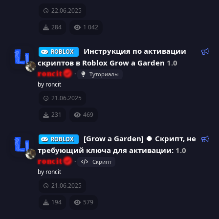
д
22.06.2025
у
е
284
1 042
м
ы
Р
Инструкция по активации
ROBLOX
й
е
скриптов в Roblox Grow a Garden
1.0
к
roncit
Туториалы
о
И
by roncit
м
21.06.2025
к
е
н
231
469
о
д
у
Р
[Grow a Garden] 🍀 Скрипт, не
ROBLOX
н
е
е
требующий ключа для активации:
1.0
м
к
к
roncit
Скрипт
ы
о
И
by roncit
й
м
а
21.06.2025
к
е
р
н
194
579
о
д