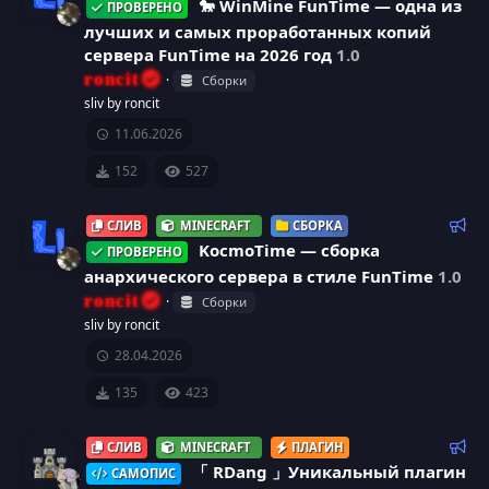
к
е
ы
🐎 WinMine FunTime — одна из
ПРОВЕРЕНО
к
й
лучших и самых проработанных копий
а
о
И
сервера FunTime на 2026 год
1.0
м
roncit
Сборки
р
к
е
sliv by roncit
н
е
11.06.2026
о
д
у
с
152
527
н
е
м
у
Р
к
СЛИВ
MINECRAFT
СБОРКА
ы
е
KocmoTime — сборка
й
ПРОВЕРЕНО
р
а
к
анархического сервера в стиле FunTime
1.0
о
И
roncit
с
Сборки
р
м
sliv by roncit
к
е
а
е
28.04.2026
н
о
д
135
423
с
у
н
е
у
Р
СЛИВ
MINECRAFT
ПЛАГИН
м
е
к
「 RDang 」Уникальный плагин
ы
САМОПИС