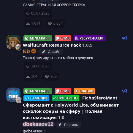
а
о
с
САМАЯ СТРАШНАЯ ХОРРОР СБОРКА
м
р
05.07.2025
е
а
е
н
1 614
6 854
д
с
у
Р
MINECRAFT
СЛИВ
РЕСУРС-ПАКИ
е
е
WaifuCraft Resource Pack
1.0.5
у
м
к
Kiz
Дизайн
ы
о
р
Трансформируют всех мобов в девушек
й
м
24.06.2025
е
с
н
304
966
д
а
у
Р
MINECRAFT
СЛИВ
ПЛАГИН
е
е
FichaSferoMant |
САМОПИС
ПРОВЕРЕНО
м
к
Сферомант с HolyWorld Lite, обменивает
ы
о
осколок сферы на сферу | Полная
й
м
кастомизация
1.0
е
dbekasov12
Плагины
н
@dbekasov11