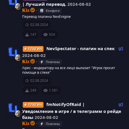
н
а
е
| Лучший перевод.
2024-08-02
с
м
к
к
Kiz
Конфиги
ы
о
И
у
Перевод плагина NexEnigine
й
м
а
02.08.2024
к
е
р
н
р
147
924
о
д
с
е
у
Р
NevSpectator - плагин на спек
ПЛАГИН
н
а
е
е
2024-08-02
с
м
к
к
Kiz
Плагины
ы
о
И
у
/spec - модератору на все лицо вылазит "Игрок просит
й
м
помощи в спеке"
а
к
е
р
02.08.2024
н
р
о
д
249
1 581
с
е
у
н
а
е
Р
fmNotifyOfRaid |
ПЛАГИН
с
м
е
Уведомление в игре / в телеграмм о рейде
к
ы
к
базы
2024-08-02
у
й
о
И
Kiz
а
Плагины
м