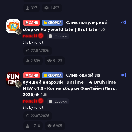
р
к
н
327
1 493
е
о
д
у
Р
Слив популярной
СЛИВ
СБОРКА
с
н
е
е
сборки Holyworld Lite | BruhLite
4.0
м
к
у
к
roncit
Сборки
ы
о
Sliv by roncit
й
м
р
а
22.07.2026
е
с
р
н
2 859
9 123
д
а
е
у
Р
Слив одной из
СЛИВ
СБОРКА
е
е
лучшей анархий FunTime | 🔥 BruhTime
с
м
к
NEW v1.3 - Копия сборки ФанТайм (Лето,
ы
о
у
2026)🔥
1.5
й
м
roncit
Сборки
е
р
Sliv by roncit
н
22.07.2026
с
д
у
1 718
6 905
е