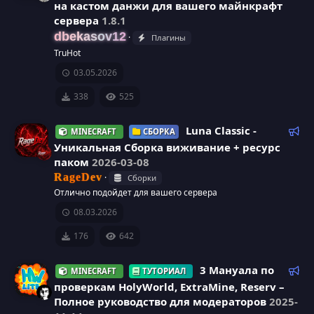
р
к
на кастом данжи для вашего майнкрафт
й
а
о
сервера
1.8.1
с
м
dbekasov12
Плагины
р
е
а
TruHot
н
е
03.05.2026
д
у
338
525
с
е
м
у
Р
Luna Classic -
MINECRAFT
СБОРКА
ы
е
Уникальная Сборка виживание + ресурс
й
р
к
паком
2026-03-08
о
RageDev
Сборки
с
м
Отлично подойдет для вашего сервера
е
а
08.03.2026
н
д
176
642
у
е
Р
3 Мануала по
MINECRAFT
ТУТОРИАЛ
м
е
проверкам HolyWorld, ExtraMine, Reserv –
ы
к
Полное руководство для модераторов
2025-
й
о