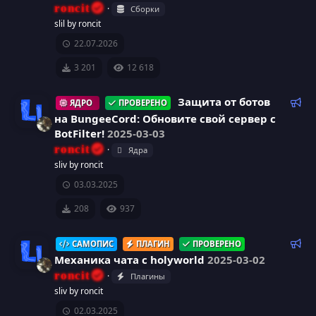
м
р
roncit
Сборки
е
slil by roncit
н
с
22.07.2026
д
у
а
3 201
12 618
е
м
Р
Защита от ботов
ЯДРО
ПРОВЕРЕНО
ы
е
на BungeeCord: Обновите свой сервер с
й
к
BotFilter!
2025-03-03
о
И
roncit
Ядра
м
sliv by roncit
к
е
03.03.2025
н
о
д
208
937
у
н
е
Р
САМОПИС
ПЛАГИН
ПРОВЕРЕНО
м
е
к
Механика чата с holyworld
2025-03-02
ы
к
roncit
Плагины
й
о
а
И
sliv by roncit
м
02.03.2025
е