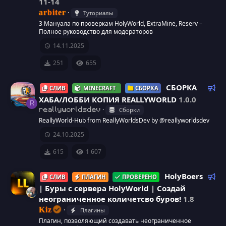
11-14
м
arbiter
Туториалы
е
3 Мануала по проверкам HolyWorld, ExtraMine, Reserv –
н
Полное руководство для модераторов
д
14.11.2025
у
е
251
655
м
ы
Р
СБОРКА
СЛИВ
MINECRAFT
СБОРКА
й
е
ХАБА/ЛОББИ КОПИЯ REALLYWORLD
1.0.0
R
к
Сборки
reallyworldsdev
о
ReallyWorld-Hub from ReallyWorldsDev by @reallyworldsdev
м
24.10.2025
е
н
615
1 607
д
у
Р
HolyBoers
СЛИВ
ПЛАГИН
ПРОВЕРЕНО
е
е
| Буры с сервера HolyWorld | Создай
м
к
неограниченное количетсво буров!
1.8
ы
о
Kiz
Плагины
й
м
Плагин, позволяющий создавать неограниченное