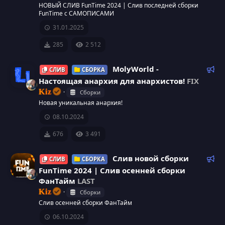
р
м
р
НОВЫЙ СЛИВ FunTime 2024 | Слив последней сборки
FunTime с САМОПИСАМИ
е
с
н
е
31.01.2025
д
а
с
285
2 512
у
е
у
м
Р
MolyWorld -
СЛИВ
СБОРКА
ы
е
Настоящая анархия для анархистов!
FIX
р
й
к
Kiz
Сборки
о
И
Новая уникальная анархия!
с
м
08.10.2024
к
е
а
н
676
3 491
о
д
у
Р
Слив новой сборки
СЛИВ
СБОРКА
н
е
е
FunTime 2024 | Слив осенней сборки
м
к
ФанТайм
LAST
к
ы
о
Kiz
Сборки
й
м
а
Слив осенней сборки ФанТайм
е
06.10.2024
н