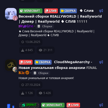
о
д
у
Р
🌵 Слив
MINECRAFT
СЛИВ
СБОРКА
н
е
е
Весеней сборки REALLYWORLD | Reallyworld
м
к
| Домер | Reallyworld 🌵 СЛИВ
11111
к
ы
о
Сборки
skyp1ne
й
м
а
🌵 Слив Весеней сборки REALLYWORLD | Reallyworld |
Домер | Reallyworld 🌵 СЛИВ
е
н
р
13.06.2025
д
4 845
21 311
у
е
е
с
м
Р
CloudMegaAnarchy -
СЛИВ
СБОРКА
ы
е
Новая уникальная сборка анархии
FINAL
у
й
к
Kiz
Сборки
о
Новая уникальная и топовая анархия!
р
м
27.10.2024
е
с
н
1 126
5 426
д
а
у
Р
MINECRAFT
СЛИВ
GRANT
е