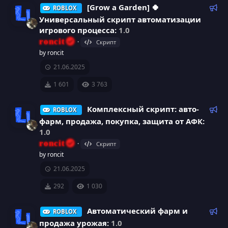
е
у
Р
[Grow a Garden] 🍀
ROBLOX
н
е
е
Универсальный скрипт автоматизации
с
м
к
к
игрового процесса:
1.0
ы
о
И
у
roncit
Скрипт
й
м
а
by roncit
к
е
р
21.06.2025
р
н
о
с
д
1 601
3 763
е
у
н
а
е
Р
Комплексный скрипт: авто-
ROBLOX
с
м
е
к
фарм, продажа, покупка, защита от АФК:
ы
к
у
1.0
й
о
а
И
roncit
Скрипт
м
р
by roncit
р
к
е
21.06.2025
с
н
е
о
д
292
1 030
а
у
с
н
е
Р
Автоматический фарм и
ROBLOX
м
е
у
к
продажа урожая:
1.0
ы