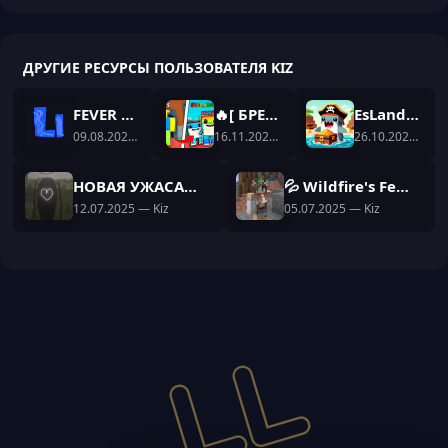
ДРУГИЕ РЕСУРСЫ ПОЛЬЗОВАТЕЛЯ KIZ
FEVER VIZUALS -БЕСПЛАТНЫЕ ВИЗУАЛЫ 1.16.5 НА Fabric
🔥[ БРЕЙНРОТ ДИЛЕР + 3 ДОРОГИ ] 😎 STEAL A BRAINROT С АДМИН ПАНЕЛЬЮ КАК В ОРИГИНАЛЕ 🔥
EsLand | Остров в море
09.08.2025
— Kiz
16.11.2025
— Kiz
26.10.2025
— Ki
НОВАЯ УЖАСАЮЩАЯ ХОРРОР СБОРКА БРАТИШКИНА
💦 Wildfire's Female Gender 😋
12.07.2025
— Kiz
05.07.2025
— Kiz