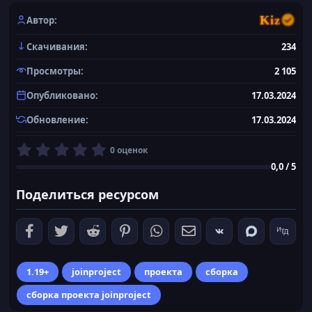
Kiz
Автор
Скачивания
234
Просмотры
2 105
Опубликовано
17.03.2024
Обновление
17.03.2024
0
0 оценок
,
0,0 / 5
0
0
Поделиться ресурсом
з
в
ё
з
д
1.19+
joinproject
проекта
сборка
сборка проекта joinproject