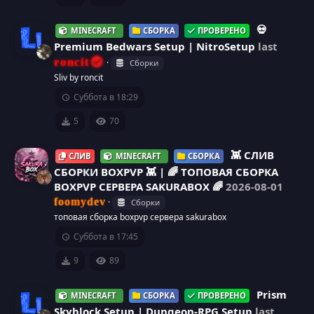
е
💀
с
MINECRAFT
СБОРКА
ПРОВЕРЕНО
Premium Bedwars Setup | NitroSetup
last
у
roncit
Сборки
И
Sliv by roncit
р
Суббота в 18:29
к
с
5
70
о
а
👾 СЛИВ
СЛИВ
MINECRAFT
СБОРКА
н
СБОРКИ BOXPVP 👾 | 🌈 ТОПОВАЯ СБОРКА
к
BOXPVP СЕРВЕРА SAKURABOX 🌈
2026-08-01
foomydev
Сборки
а
топовая сборка boxpvp сервера sakurabox
Суббота в 17:45
р
9
89
е
Prism
MINECRAFT
СБОРКА
ПРОВЕРЕНО
с
Skyblock Setup | Dungeon-RPG Setup
last