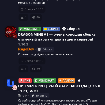
механик и евентов
к
Среда в 18:14
о
6
46
н
🐉 Сборка
MINECRAFT
СБОРКА
DRAGONMINE V1 — очень хорошая сборка
к
отличный вариант для вашего сервера!
а
1.16.5
RageDev
Сборки
р
Отлично подойдет для вашего сервера
Среда в 08:10
е
4
59
с
🔥
СЛИВ
MINECRAFT
ПЛАГИН
у
OPTIMIZERPRO | УБЕЙ ЛАГИ НАВСЕГДА [1.16.X
- 1.21] 🔥
v3
р
И
Плагины
Mircik
с
Самый мощный оптимизатор для твоего сервера! Тащит
любые сборки 1.16-1.21. Чистит мусор, фиксит TPS