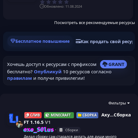
0
,
Обновлено:
11.08.2024
0
0
з
в
Посмотреть все рекомендуемые ресурсы
ё
з
д
Бесплатное повышение
Как продать свой ресурс
Хочешь доступ к ресурсам с префиксом
🐉 GRANT
бесплатно?
Опубликуй
10 ресурсов согласно
правилам
и получи привилегии!
Фильтры
Аху…Сборка
СЛИВ
MINECRAFT
СБОРКА
FT 1.16.5
V1
exe_S0lus
Сборки
И
Делал сборку сам,старался делать для души,много