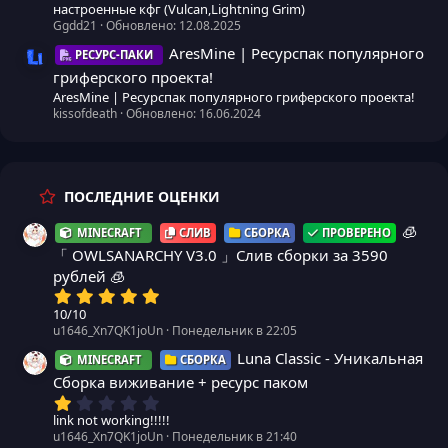
настроенные кфг (Vulcan,Lightning Grim)
Ggdd21
Обновлено:
12.08.2025
AresMine | Ресурспак популярного
РЕСУРС-ПАКИ
Иконка ресурса
гриферского проекта!
AresMine | Ресурспак популярного гриферского проекта!
kissofdeath
Обновлено:
16.06.2024
ПОСЛЕДНИЕ ОЦЕНКИ
🧊
MINECRAFT
СЛИВ
СБОРКА
ПРОВЕРЕНО
「 OWLSANARCHY V3.0 」Слив сборки за 3590
рублей 🧊
5
,
10/10
0
u1646_Xn7QK1joUn
Понедельник в 22:05
0
з
Luna Classic - Уникальная
MINECRAFT
СБОРКА
в
Сборка виживание + ресурс паком
ё
з
1
д
,
link not working!!!!!
0
u1646_Xn7QK1joUn
Понедельник в 21:40
0