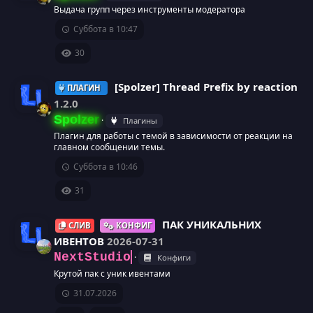
а
с
к
Выдача групп через инструменты модератора
И
Суббота в 10:47
у
а
к
30
р
р
о
[Spolzer] Thread Prefix by reaction
с
е
ПЛАГИН
н
1.2.0
а
с
Spolzer
Плагины
к
И
Плагин для работы с темой в зависимости от реакции на
у
главном сообщении темы.
а
к
Суббота в 10:46
р
р
о
31
с
е
н
ПАК УНИКАЛЬНИХ
СЛИВ
КОНФИГ
а
ИВЕНТОВ
2026-07-31
с
к
NextStudio
Конфиги
И
у
а
Крутой пак с уник ивентами
31.07.2026
к
р
р