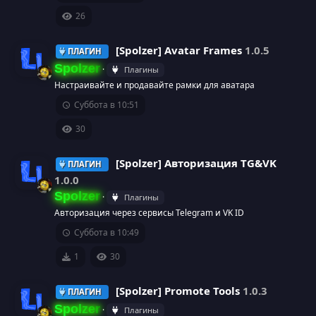
у
а
к
26
р
р
о
[Spolzer] Avatar Frames
1.0.5
ПЛАГИН
с
е
н
Spolzer
Плагины
а
Настраивайте и продавайте рамки для аватара
с
к
И
Суббота в 10:51
у
а
к
30
р
р
о
[Spolzer] Авторизация TG&VK
ПЛАГИН
с
е
н
1.0.0
Spolzer
Плагины
а
с
к
И
Авторизация через сервисы Telegram и VK ID
Суббота в 10:49
у
а
к
1
30
р
р
о
[Spolzer] Promote Tools
1.0.3
с
е
н
ПЛАГИН
Spolzer
Плагины