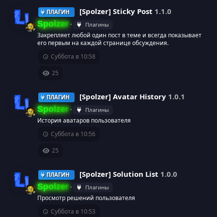
р
о
[Spolzer] Sticky Post
1.1.0
ПЛАГИН
с
е
н
Spolzer
Плагины
а
Закрепляет любой один пост в теме и всегда показывает
с
к
И
его первым на каждой странице обсуждения.
Суббота в 10:58
у
а
к
25
р
р
о
[Spolzer] Avatar History
1.0.1
ПЛАГИН
с
е
н
Spolzer
Плагины
а
с
к
История аватаров пользователя
И
Суббота в 10:56
у
а
к
25
р
р
о
[Spolzer] Solution List
1.0.0
ПЛАГИН
с
е
н
Spolzer
Плагины
а
с
Просмотр решений пользователя
к
И
Суббота в 10:53