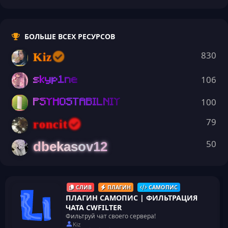
з
в
ё
з
БОЛЬШЕ ВСЕХ РЕСУРСОВ
д
830
Kiz
106
skyp1ne
100
PSYHOSTABILNIY
79
roncit
50
dbekasov12
СЛИВ
ПЛАГИН
САМОПИС
ПЛАГИН САМОПИС | ФИЛЬТРАЦИЯ
ЧАТА CWFILTER
Иконка ре
Фильтруй чат своего сервера!
Kiz