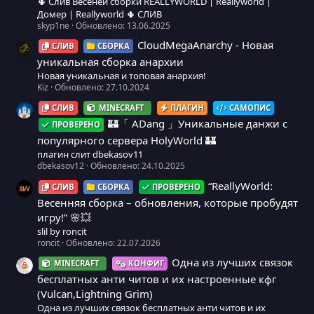
🌵 Слив Весеней сборки REALLYWORLD | Reallyworld |
Домер | Reallyworld 🌵 СЛИВ
skyp1ne
Обновлено:
13.06.2025
CloudMegaAnarchy - Новая
СЛИВ
СБОРКА
уникальная сборка анархии
Новая уникальная и топовая анархия!
Kiz
Обновлено:
27.10.2024
СЛИВ
MINECRAFT
ПЛАГИН
САМОПИС
🏰「 ADang 」Уникальные данжи с
ПРОВЕРЕНО
популярного сервера HolyWorld 🏰
плагин слит dbekasov11
dbekasov12
Обновлено:
24.10.2025
“ReallyWorld:
СЛИВ
СБОРКА
ПРОВЕРЕНО
Весенняя сборка – обновления, которые пробудят
игру!” 🌸💥
slil by roncit
roncit
Обновлено:
22.07.2026
Одна из лучших связок
MINECRAFT
КОНФИГ
бесплатных анти читов и их настроенные кфг
(Vulcan,Lightning Grim)
Одна из лучших связок бесплатных анти читов и их