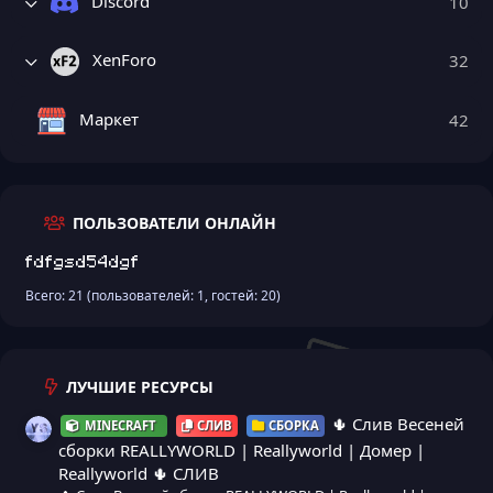
Discord
10
XenForo
32
Маркет
42
ПОЛЬЗОВАТЕЛИ ОНЛАЙН
fdfgsd54dgf
Всего: 21 (пользователей: 1, гостей: 20)
ЛУЧШИЕ РЕСУРСЫ
🌵 Слив Весеней
MINECRAFT
СЛИВ
СБОРКА
сборки REALLYWORLD | Reallyworld | Домер |
Reallyworld 🌵 СЛИВ