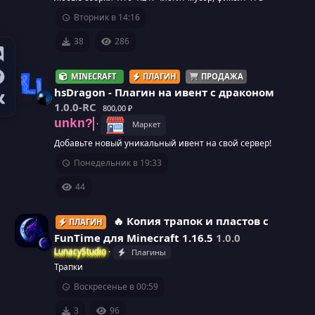
к
а
Вторник в 14:16
о
38
286
н
MINECRAFT
ПЛАГИН
ПРОДАЖА
к
hsDragon - Плагин на ивент с драконом
1.0.0-RC
800,00 ₽
а
И
unkn?
Маркет
р
Добавьте новый уникальный ивент на свой сервер!
к
Понедельник в 19:33
е
о
44
с
н
🔥 Копия трапок и пластов с
у
ПЛАГИН
к
FunTime для Minecraft 1.16.5
1.0.0
р
LunacyStudio
Плагины
а
Трапки
с
Воскресенье в 00:59
р
а
3
96