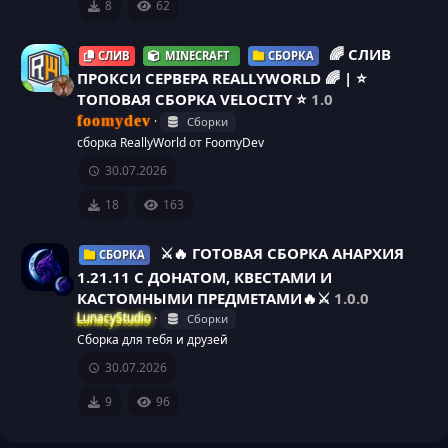
8
62
о
с
е
🌈 СЛИВ
н
СЛИВ
MINECRAFT
СБОРКА
а
с
ПРОКСИ СЕРВЕРА REALLYWORLD 🌈 | ⭐
к
ТОПОВАЯ СБОРКА VELOCITY ⭐
1.0
у
foomydev
Сборки
а
р
сборка ReallyWorld от FoomyDev
30.07.2026
р
с
18
163
е
а
⚔️🔥 ГОТОВАЯ СБОРКА АНАРХИЯ
с
СБОРКА
1.21.11 С ДОНАТОМ, КВЕСТАМИ И
у
КАСТОМНЫМИ ПРЕДМЕТАМИ🔥⚔️
1.0.0
LunacyStudio
Сборки
р
Сборка для тебя и друзей
30.07.2026
с
9
96
а