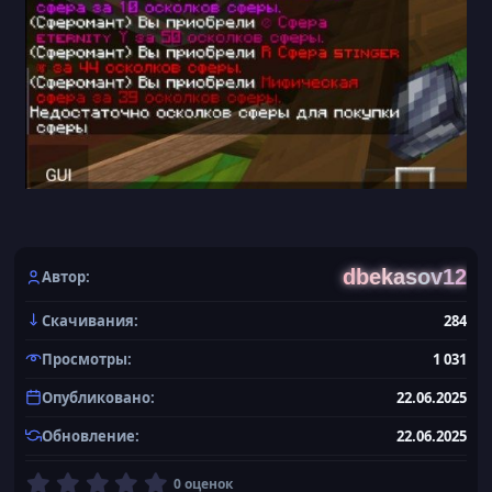
dbekasov12
Автор
Скачивания
284
Просмотры
1 031
Опубликовано
22.06.2025
Обновление
22.06.2025
0
0 оценок