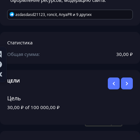
Р
asdasdasd21123
,
roncit
,
AnyaPR
и 9 других
е
а
к
ц
и
Статистика
и
:
Общая сумма
30,00 ₽
ЦЕЛИ
Цель
30,00 ₽ of 100 000,00 ₽