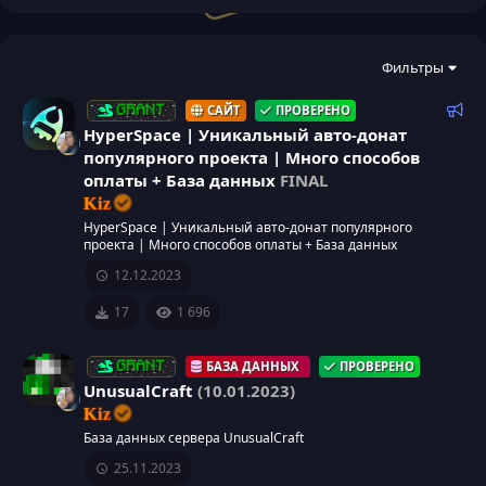
Фильтры
Р
САЙТ
ПРОВЕРЕНО
GRANT
е
HyperSpace | Уникальный авто-донат
к
популярного проекта | Много способов
о
оплаты + База данных
FINAL
м
Kiz
е
HyperSpace | Уникальный авто-донат популярного
н
проекта | Много способов оплаты + База данных
д
12.12.2023
у
е
17
1 696
м
ы
БАЗА ДАННЫХ
ПРОВЕРЕНО
GRANT
й
UnusualCraft
(10.01.2023)
Kiz
База данных сервера UnusualCraft
25.11.2023