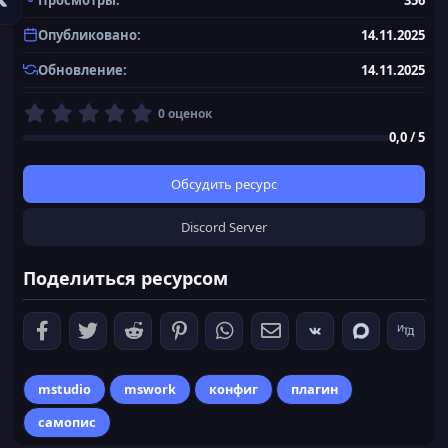
Опубликовано
14.11.2025
Обновление
14.11.2025
0
0 оценок
,
0,0 / 5
0
0
з
Обсудить ресурс
в
ё
Discord Server
з
д
Поделиться ресурсом
mstudio
mswork
конфиг
плагин
самопис