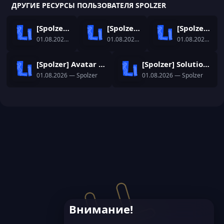
ДРУГИЕ РЕСУРСЫ ПОЛЬЗОВАТЕЛЯ SPOLZER
[Spolzer] Social Auto Posting
[Spolzer] Watermark
[Spolzer] Sticky Post
01.08.2026
— Spolzer
01.08.2026
— Spolzer
01.08.2026
— Sp
[Spolzer] Avatar History
[Spolzer] Solution List
01.08.2026
— Spolzer
01.08.2026
— Spolzer
Внимание!