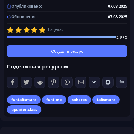
Опубликовано
07.08.2025
Обновление
07.08.2025
5
1 оценок
,
5,0 / 5
0
0
з
Обсудить ресурс
в
ё
Поделиться ресурсом
з
д
funtalismans
funtime
spheres
talismans
updater.class