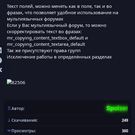
Текст полей, можно менять как в поле, так и во
фразах, что позволяет удобное использование на
мультиязычных форумах
Если у Вас мультиязычный форум, то можно
скорректировать текст во фразах:
mr_copying_content_textbox_default и
mr_copying_content_textarea_default
Так же присутствуют права групп
Исключение работы в определённых разделах
Пока нет возможности исключать страницы,
вроде главной страницы и переписок, будет
Spolzer
добавлен в будущем, пока обкатка основного
Автор
функционала.
Скачивания
249
Просмотры
360