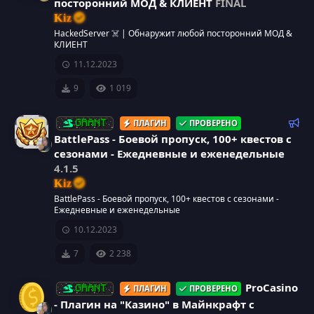
посторонний МОД & КЛИЕНТ
FINAL
р
Kiz
с
HackedServer ☠️ | Обнаружит любой посторонний МОД &
КЛИЕНТ
а
11.12.2023
9
1 019
Р
ПЛАГИН
ПРОВЕРЕНО
GRANT
е
BattlePass - Боевой пропуск, 100+ квестов с
к
сезонами - Ежедневные и еженедельные
о
4.1.5
м
Kiz
е
BattlePass - Боевой пропуск, 100+ квестов с сезонами -
н
Ежедневные и еженедельные
д
10.12.2023
у
е
7
2 238
м
ы
ProCasino
ПЛАГИН
ПРОВЕРЕНО
GRANT
й
- Плагин на "Казино" в Майнкрафт с