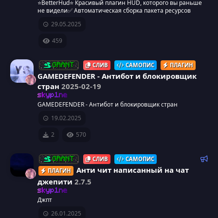
р
к
⭐BetterHud⭐ Красивый плагин HUD, которого вы раньше
а
не видели✅ Автоматическая сборка пакета ресурсов
е
о
29.05.2025
с
459
н
у
к
СЛИВ
САМОПИС
ПЛАГИН
GRANT
GAMEDEFENDER - Антибот и блокировщик
р
а
стран
2025-02-19
с
skyp1ne
р
GAMEDEFENDER - Антибот и блокировщик стран
а
19.02.2025
е
2
570
с
Р
у
СЛИВ
САМОПИС
GRANT
е
Анти чит написанный на чат
ПЛАГИН
р
к
джепити
2.7.5
о
skyp1ne
с
м
Джпт
е
26.01.2025