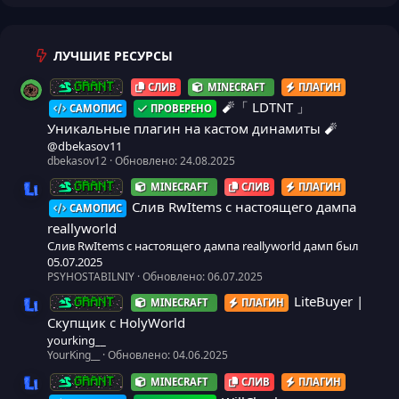
ЛУЧШИЕ РЕСУРСЫ
СЛИВ
MINECRAFT
ПЛАГИН
GRANT
🧨「 LDTNT 」
САМОПИС
ПРОВЕРЕНО
Уникальные плагин на кастом динамиты 🧨
@dbekasov11
dbekasov12
Обновлено:
24.08.2025
MINECRAFT
СЛИВ
ПЛАГИН
GRANT
Иконка ресурса
Слив RwItems с настоящего дампа
САМОПИС
reallyworld
Слив RwItems с настоящего дампа reallyworld дамп был
05.07.2025
PSYHOSTABILNIY
Обновлено:
06.07.2025
LiteBuyer |
MINECRAFT
ПЛАГИН
GRANT
Иконка ресурса
Скупщик с HolyWorld
yourking__
YourKing__
Обновлено:
04.06.2025
MINECRAFT
СЛИВ
ПЛАГИН
GRANT
Иконка ресурса