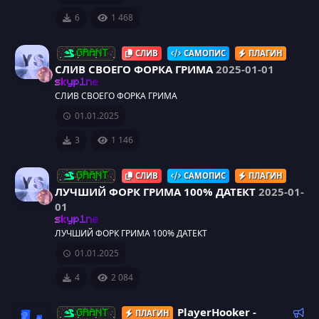
а
н
д
6
1 468
у
е
СЛИВ
САМОПИС
ПЛАГИН
GRANT
м
СЛИВ СВОЕГО ФОРКА ГРИМА
2025-01-01
ы
skyp1ne
й
СЛИВ СВОЕГО ФОРКА ГРИМА
01.01.2025
3
1 146
СЛИВ
САМОПИС
ПЛАГИН
GRANT
ЛУЧШИЙ ФОРК ГРИМА 100% ДАТЕКТ
2025-01-
01
skyp1ne
ЛУЧШИЙ ФОРК ГРИМА 100% ДАТЕКТ
01.01.2025
4
2 084
Р
PlayerHooker -
ПЛАГИН
GRANT