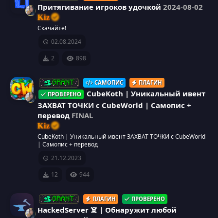
е
Притягивание игроков удочкой
2024-08-02
к
Kiz
о
И
Скачайте!
м
02.08.2024
к
е
н
2
898
о
д
у
САМОПИС
ПЛАГИН
н
GRANT
е
CubeKoth | Уникальный ивент
ПРОВЕРЕНО
м
к
ЗАХВАТ ТОЧКИ с CubeWorld | Самопис +
ы
перевод
FINAL
й
а
Kiz
CubeKoth | Уникальный ивент ЗАХВАТ ТОЧКИ с CubeWorld
р
| Самопис + перевод
21.12.2023
е
12
944
с
ПЛАГИН
ПРОВЕРЕНО
GRANT
у
HackedServer ☠️ | Обнаружит любой