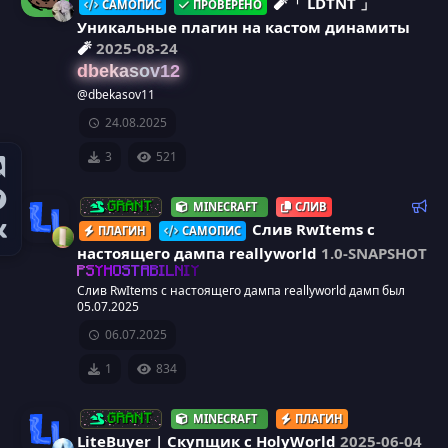
🧨「 LDTNT 」
САМОПИС
ПРОВЕРЕНО
Уникальные плагин на кастом динамиты
🧨
2025-08-24
dbekasov12
@dbekasov11
24.08.2025
3
521
Р
MINECRAFT
СЛИВ
GRANT
е
Слив RwItems с
ПЛАГИН
САМОПИС
к
настоящего дампа reallyworld
1.0-SNAPSHOT
о
И
PSYHOSTABILNIY
м
Слив RwItems с настоящего дампа reallyworld дамп был
05.07.2025
к
е
н
06.07.2025
о
д
1
834
у
н
е
м
MINECRAFT
ПЛАГИН
GRANT
к
ы
LiteBuyer | Скупщик с HolyWorld
2025-06-04