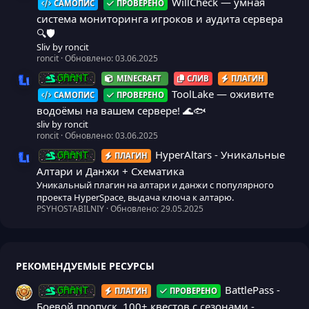
WillCheck — умная
САМОПИС
ПРОВЕРЕНО
система мониторинга игроков и аудита сервера
🔍🛡️
Sliv by roncit
roncit
Обновлено:
03.06.2025
MINECRAFT
СЛИВ
ПЛАГИН
GRANT
Иконка ресурса
ToolLake — оживите
САМОПИС
ПРОВЕРЕНО
водоёмы на вашем сервере! 🌊🐟
sliv by roncit
roncit
Обновлено:
03.06.2025
HyperAltars - Уникальные
ПЛАГИН
GRANT
Иконка ресурса
Алтари и Данжи + Схематика
Уникальный плагин на алтари и данжи с популярного
проекта HyperSpace, выдача ключа к алтарю.
PSYHOSTABILNIY
Обновлено:
29.05.2025
РЕКОМЕНДУЕМЫЕ РЕСУРСЫ
BattlePass -
ПЛАГИН
ПРОВЕРЕНО
GRANT
Боевой пропуск, 100+ квестов с сезонами -