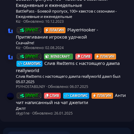
Ежедневные и еженедельные
BattlePass - Боевой пропуск, 100+ квестов с сезонами -
Ежедневные и еженедельные
Kiz
Обновлено:
10.12.2023
PlayerHooker -
ПЛАГИН
GRANT
Иконка ресурса
Притягивание игроков удочкой
Скачайте!
Kiz
Обновлено:
02.08.2024
MINECRAFT
СЛИВ
ПЛАГИН
GRANT
Иконка ресурса
Слив RwItems с настоящего дампа
САМОПИС
reallyworld
Слив RwItems с настоящего дампа reallyworld дамп был
05.07.2025
PSYHOSTABILNIY
Обновлено:
06.07.2025
Анти
СЛИВ
САМОПИС
ПЛАГИН
GRANT
чит написанный на чат джепити
Джпт
skyp1ne
Обновлено:
26.01.2025