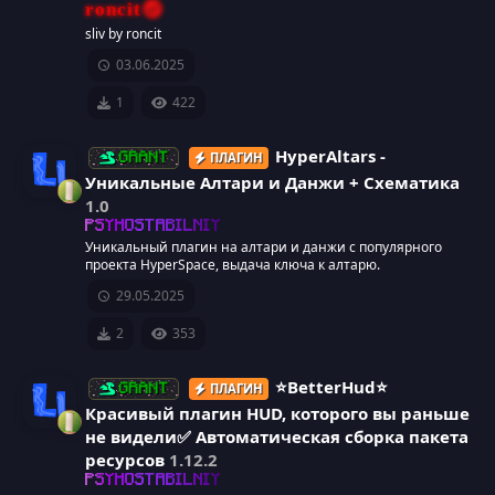
р
roncit
к
с
sliv by roncit
е
03.06.2025
о
а
с
1
422
н
у
к
HyperAltars -
ПЛАГИН
GRANT
р
Уникальные Алтари и Данжи + Схематика
а
1.0
с
И
PSYHOSTABILNIY
р
Уникальный плагин на алтари и данжи с популярного
а
проекта HyperSpace, выдача ключа к алтарю.
к
е
29.05.2025
о
с
2
353
н
у
⭐BetterHud⭐
ПЛАГИН
GRANT
к
Красивый плагин HUD, которого вы раньше
р
не видели✅ Автоматическая сборка пакета
а
И
ресурсов
1.12.2
с
PSYHOSTABILNIY