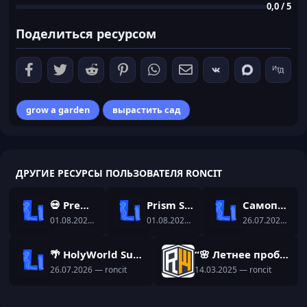
,
0,0 / 5
0
0
Поделиться ресурсом
з
в
ё
з
д
grow a garden
вырастить сад
ДРУГИЕ РЕСУРСЫ ПОЛЬЗОВАТЕЛЯ RONCIT
💀 Premium Bedwars Setup | NitroSetup
Prism Skyblock Setup | Dungeon-RPG Setup
Самописный плагин на ИИ - TwinAI
01.08.2026
— roncit
01.08.2026
— roncit
26.07.2026
— ron
🌴 HolyWorld Summer | Готовая сборка с уникальными самописами
“🌸 Летнее пробуждение в ReallyWorld! 🌿✨ Новая сборка уже здесь!”
26.07.2026
— roncit
14.03.2025
— roncit