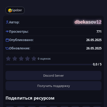
Р
Spolzer
е
а
к
dbekasov12
Автор
ц
и
Просмотры
771
и
:
Опубликовано
26.05.2025
Обновление
26.05.2025
0
0 оценок
,
0,0 / 5
0
0
з
Discord Server
в
ё
Получить поддержку
з
д
Поделиться ресурсом