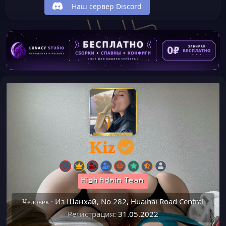
Наш сервер Discord
Kiz
High Admin Team
·
Из
Шанхай, No 282, Huaihai Road Central
Человек
Регистрация
31.05.2022