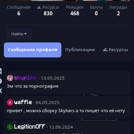
Сообщения
🌊 Ресурсы
Реакции
Баллы
Награды
6
830
468
0
2
Найти
Сообщения профиля
Публикации
🌊 Ресурсы
13.05.2025
skyp1ne
Эм что за порнография
04.05.2025
waffle
привет , можно сборку Skybars а то пишет что её нету
12.06.2024
L
LegitionOFF