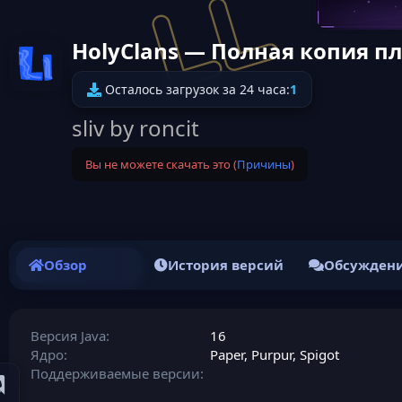
HolyClans — Полная копия пл
Иконка ресурса
Осталось загрузок за 24 часа:
1
sliv by roncit
Вы не можете скачать это (
Причины
)
Обзор
История версий
Обсужден
Версия Java
16
Ядро
Paper
Purpur
Spigot
Поддерживаемые версии