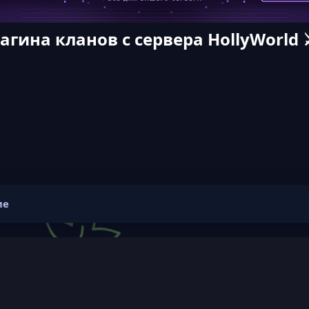
агина кланов с сервера HollyWorld ⚔
ие