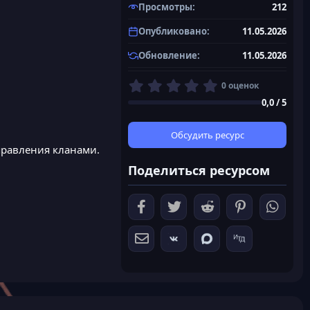
Просмотры
212
Опубликовано
11.05.2026
Обновление
11.05.2026
0
0 оценок
,
0,0 / 5
0
0
з
Обсудить ресурс
в
правления кланами.
ё
Поделиться ресурсом
з
д