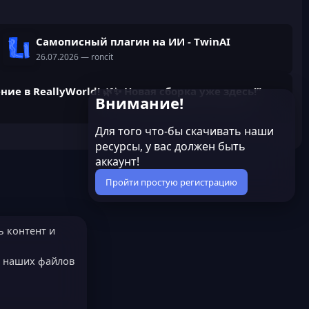
Самописный плагин на ИИ - TwinAI
26.07.2026
— roncit
ние в ReallyWorld! 🌿✨ Новая сборка уже здесь!”
Внимание!
Для того что-бы скачивать наши
ресурсы, у вас должен быть
аккаунт!
Пройти простую регистрацию
ь контент и
е наших файлов