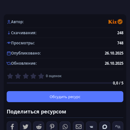
Kiz
Автор
Скачивания
248
Просмотры
748
Опубликовано
26.10.2025
Обновление
26.10.2025
0
0 оценок
,
0,0 / 5
0
0
з
Обсудить ресурс
в
ё
Поделиться ресурсом
з
д