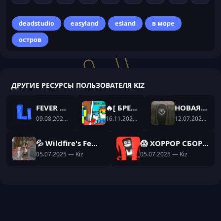
deadstudio
easyland
esland
в море
остров
ДРУГИЕ РЕСУРСЫ ПОЛЬЗОВАТЕЛЯ KIZ
FEVER VIZUALS -БЕСПЛАТНЫЕ ВИЗУАЛЫ 1.16.5 НА Fabric
🔥[ БРЕЙНРОТ ДИЛЕР + 3 ДОРОГИ ] 😎 STEAL A BRAINROT С АДМИН ПАНЕЛЬЮ КАК В ОРИГИНАЛЕ 🔥
НОВАЯ УЖАСАЮЩАЯ ХОРРОР СБОРКА БРАТИШКИНА
09.08.2025
— Kiz
16.11.2025
— Kiz
12.07.2025
— Ki
💦 Wildfire's Female Gender 😋
😱 ХОРРОР СБОРКА БРАТИШКИНА 👻
05.07.2025
— Kiz
05.07.2025
— Kiz