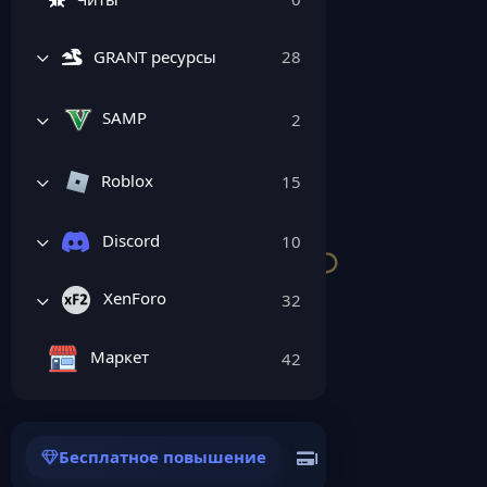
GRANT ресурсы
28
SAMP
2
Roblox
15
Discord
10
XenForo
32
Маркет
42
Бесплатное повышение
Как продать свой р