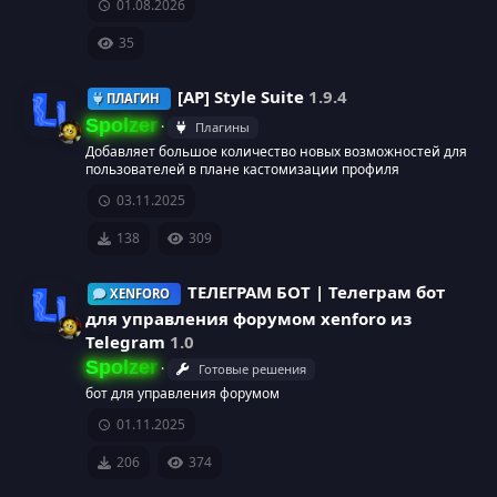
у
а
к
01.08.2026
р
р
о
35
с
е
н
[AP] Style Suite
1.9.4
ПЛАГИН
Spolzer
а
с
к
Плагины
Добавляет большое количество новых возможностей для
И
у
а
пользователей в плане кастомизации профиля
03.11.2025
к
р
р
138
309
о
с
е
ТЕЛЕГРАМ БОТ | Телеграм бот
XENFORO
н
а
с
для управления форумом xenforo из
Telegram
1.0
к
у
И
Spolzer
Готовые решения
а
р
бот для управления форумом
к
01.11.2025
р
с
о
206
374
е
а