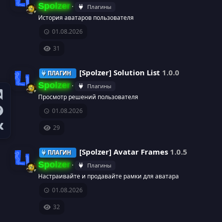
с
е
н
Spolzer
Плагины
а
с
к
История аватаров пользователя
И
01.08.2026
у
а
к
31
р
р
о
[Spolzer] Solution List
1.0.0
ПЛАГИН
с
е
н
Spolzer
Плагины
а
с
Просмотр решений пользователя
к
И
01.08.2026
у
а
к
29
р
р
о
[Spolzer] Avatar Frames
1.0.5
ПЛАГИН
с
е
н
Spolzer
Плагины
а
Настраивайте и продавайте рамки для аватара
с
к
И
01.08.2026
у
а
к
32