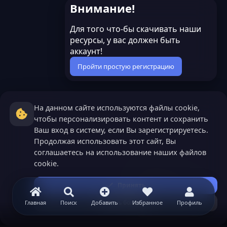
Внимание!
у
Для того что-бы скачивать наши
р
ресурсы, у вас должен быть
аккаунт!
с
Пройти простую регистрацию
а
На данном сайте используются файлы cookie,
чтобы персонализировать контент и сохранить
Ваш вход в систему, если Вы зарегистрируетесь.
Продолжая использовать этот сайт, Вы
соглашаетесь на использование наших файлов
cookie.
Принять
Узнать больше...
Главная
Поиск
Добавить
Избранное
Профиль