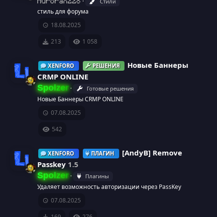
Стили
к
AuroraX228
стиль для форума
у
а
18.08.2025
р
р
213
1 058
с
е
Новые Баннеры
XENFORO
РЕШЕНИЯ
а
CRMP ONLINE
с
Spolzer
Готовые решения
И
у
Новые Баннеры CRMP ONLINE
07.08.2025
к
р
542
о
с
[AndyB] Remove
н
XENFORO
ПЛАГИН
а
Passkey
1.5
к
Spolzer
Плагины
И
Удаляет возможность авторизации через PassKey
а
07.08.2025
к
р
169
276