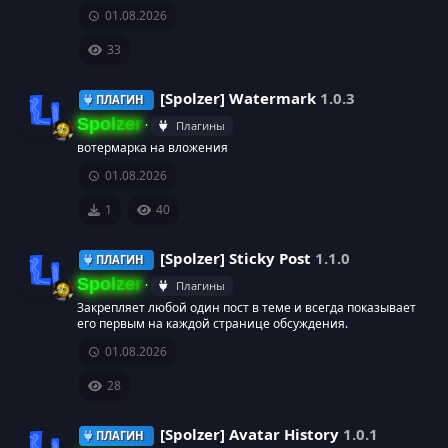
И
01.08.2026
к
33
о
[Spolzer] Watermark
1.0.3
ПЛАГИН
н
Spolzer
Плагины
вотермарка на вложения
к
И
01.08.2026
а
к
1
40
р
о
[Spolzer] Sticky Post
1.1.0
ПЛАГИН
е
н
Spolzer
Плагины
Закрепляет любой один пост в теме и всегда показывает
с
к
И
его первым на каждой странице обсуждения.
01.08.2026
у
а
к
28
р
р
о
[Spolzer] Avatar History
1.0.1
ПЛАГИН