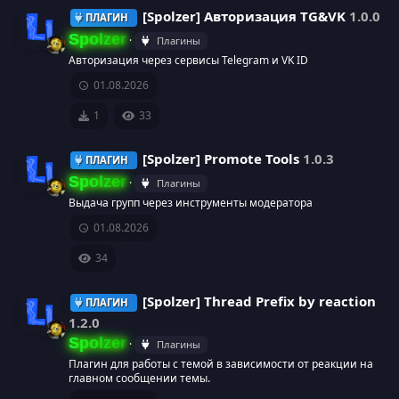
р
р
о
[Spolzer] Авторизация TG&VK
1.0.0
ПЛАГИН
с
е
н
Spolzer
Плагины
Авторизация через сервисы Telegram и VK ID
а
с
к
И
01.08.2026
у
а
к
1
33
р
р
о
[Spolzer] Promote Tools
1.0.3
ПЛАГИН
с
е
н
Spolzer
Плагины
Выдача групп через инструменты модератора
а
с
к
И
01.08.2026
у
а
к
34
р
р
о
[Spolzer] Thread Prefix by reaction
ПЛАГИН
с
е
н
1.2.0
Spolzer
Плагины
а
с
к
И
Плагин для работы с темой в зависимости от реакции на
главном сообщении темы.