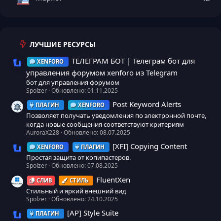
ЛУЧШИЕ РЕСУРСЫ
ТЕЛЕГРАМ БОТ | Телеграм бот для
XENFORO
Иконка ресурса
управления форумом xenforo из Telegram
бот для управления форумом
Spolzer
Обновлено:
01.11.2025
Post Keyword Alerts
ПЛАГИН
XENFORO
Позволяет получать уведомления по электронной почте,
когда новые сообщения соответствуют критериям
AuroraX228
Обновлено:
08.07.2025
[XFI] Copying Content
XENFORO
ПЛАГИН
Иконка ресурса
Простая защита от копипастеров.
Spolzer
Обновлено:
07.08.2025
FluentXen
СЛИВ
СТИЛЬ
Стильный и яркий внешний вид
Spolzer
Обновлено:
24.10.2025
[AP] Style Suite
ПЛАГИН
Иконка ресурса