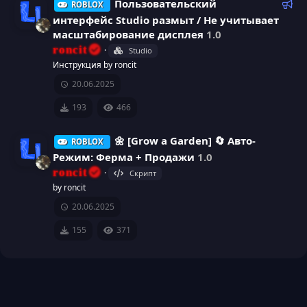
а
Р
Пользовательский
ROBLOX
с
н
е
интерфейс Studio размыт / Не учитывает
к
масштабирование дисплея
1.0
у
к
о
И
roncit
Studio
м
р
а
Инструкция by roncit
к
е
20.06.2025
н
с
р
о
д
193
466
у
а
е
н
е
🌼 [Grow a Garden] 🔄 Авто-
ROBLOX
с
м
к
Режим: Ферма + Продажи
1.0
ы
roncit
у
Скрипт
й
а
И
by roncit
р
20.06.2025
р
к
с
155
371
е
о
а
с
н
у
к