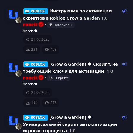
Р
Инструкция по активации
ROBLOX
е
скриптов в Roblox Grow a Garden
1.0
к
roncit
Туториалы
о
И
by roncit
м
21.06.2025
к
е
н
231
468
о
д
у
Р
[Grow a Garden] 🍀 Скрипт, не
ROBLOX
н
е
е
требующий ключа для активации:
1.0
м
к
к
roncit
Скрипт
ы
о
И
by roncit
й
м
а
21.06.2025
к
е
р
н
194
578
о
д
е
у
Р
[Grow a Garden] 🍀
ROBLOX
н
е
е
Универсальный скрипт автоматизации
с
м
к
к
игрового процесса:
1.0
ы