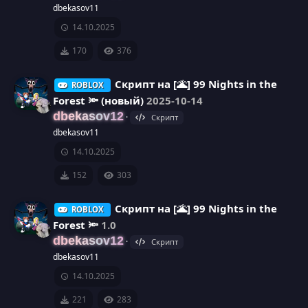
dbekasov11
а
14.10.2025
р
170
376
е
Cкрипт на [🌋] 99 Nights in the
ROBLOX
с
Forest 🔦 (новый)
2025-10-14
dbekasov12
Скрипт
у
dbekasov11
14.10.2025
р
152
303
с
Cкрипт на [🌋] 99 Nights in the
а
ROBLOX
Forest 🔦
1.0
dbekasov12
Скрипт
dbekasov11
14.10.2025
221
283