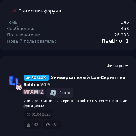
Статистика форума
Темы
346
Сообщения
458
Пользователи
26 293
Новый пользователь
NewBro_1
Фильтры
Универсальный Lua-Скрипт на
ROBLOX
Roblox
V0.9
MrXMrZ
Roblox
И
Универсальный Lua-Скрипт на Roblox с множественными
функциями
к
05.04.2026
о
142
431
н