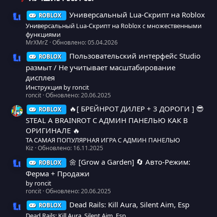
Универсальный Lua-Скрипт на Roblox
ROBLOX
Иконка ресурса
Универсальный Lua-Скрипт на Roblox с множественными
функциями
MrXMrZ
Обновлено:
05.04.2026
Пользовательский интерфейс Studio
ROBLOX
Иконка ресурса
размыт / Не учитывает масштабирование
дисплея
Инструкция by roncit
roncit
Обновлено:
20.06.2025
🔥[ БРЕЙНРОТ ДИЛЕР + 3 ДОРОГИ ] 😎
ROBLOX
STEAL A BRAINROT С АДМИН ПАНЕЛЬЮ КАК В
ОРИГИНАЛЕ 🔥
ТА САМАЯ ПОПУЛЯРНАЯ ИГРА С АДМИН ПАНЕЛЬЮ
Kiz
Обновлено:
16.11.2025
🌼 [Grow a Garden] 🔄 Авто-Режим:
ROBLOX
Иконка ресурса
Ферма + Продажи
by roncit
roncit
Обновлено:
20.06.2025
Dead Rails: Kill Aura, Silent Aim, Esp
ROBLOX
Иконка ресурса
Dead Rails: Kill Aura, Silent Aim, Esp.