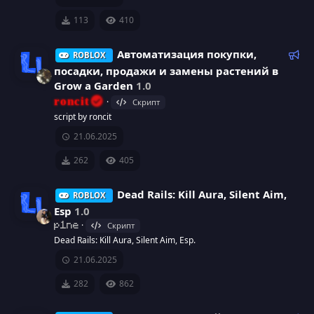
с
р
к
е
н
113
410
а
е
о
д
у
Р
Автоматизация покупки,
ROBLOX
с
н
е
е
посадки, продажи и замены растений в
м
к
у
к
Grow a Garden
1.0
ы
о
И
roncit
Скрипт
й
м
р
а
script by roncit
к
е
21.06.2025
с
р
н
о
д
262
405
а
е
у
н
е
Dead Rails: Kill Aura, Silent Aim,
ROBLOX
с
м
к
Esp
1.0
ы
у
Скрипт
p1ne
й
а
И
Dead Rails: Kill Aura, Silent Aim, Esp.
р
21.06.2025
р
к
с
282
862
е
о