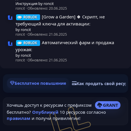
Инструкция by roncit
roncit
Обновлено:
20.06.2025
[Grow a Garden] 🍀 Скрипт, не
ROBLOX
Иконка ресурса
требующий ключа для активации:
by roncit
roncit
Обновлено:
21.06.2025
Автоматический фарм и продажа
ROBLOX
Иконка ресурса
урожая:
by roncit
roncit
Обновлено:
21.06.2025
Бесплатное повышение
Как продать свой ресурс
Хочешь доступ к ресурсам с префиксом
🐉 GRANT
бесплатно?
Опубликуй
10 ресурсов согласно
правилам
и получи привилегии!