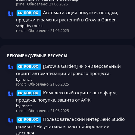
p1ne
Обновлено:
21.06.2025
Автоматизация покупки, посадки,
ROBLOX
Иконка ресурса
продажи и замены растений в Grow a Garden
script by roncit
roncit
Обновлено:
21.06.2025
РЕКОМЕНДУЕМЫЕ РЕСУРСЫ
[Grow a Garden] 🍀 Универсальный
ROBLOX
Иконка ресурса
скрипт автоматизации игрового процесса:
by roncit
roncit
Обновлено:
21.06.2025
Комплексный скрипт: авто-фарм,
ROBLOX
Иконка ресурса
продажа, покупка, защита от АФК:
by roncit
roncit
Обновлено:
21.06.2025
Пользовательский интерфейс Studio
ROBLOX
Иконка ресурса
размыт / Не учитывает масштабирование
дисплея