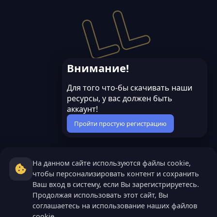
р
а
с
р
а
е
Внимание!
с
Для того что-бы скачивать наши
у
ресурсы, у вас должен быть
р
аккаунт!
Пройти простую регистрацию
с
а
На данном сайте используются файлы cookie,
чтобы персонализировать контент и сохранить
Ваш вход в систему, если Вы зарегистрируетесь.
Продолжая использовать этот сайт, Вы
соглашаетесь на использование наших файлов
cookie.