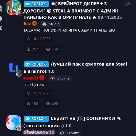
Р
🔥[ БРЕЙНРОТ ДИЛЕР + 3
ROBLOX
к
е
ДОРОГИ ] 😎 STEAL A BRAINROT С АДМИН
к
ПАНЕЛЬЮ КАК В ОРИГИНАЛЕ 🔥
09.11.2025
а
о
Kiz
Studio
м
ТА САМАЯ ПОПУЛЯРНАЯ ИГРА С АДМИН ПАНЕЛЬЮ
р
е
16.11.2025
н
е
д
257
754
у
с
е
Лучший пак скриптов для Steal
ROBLOX
м
у
a Brainrot
1.0
ы
roncit
Скрипт
й
р
И
pack by roncit
15.11.2025
с
к
169
398
а
о
Cкрипт на [⛹🏿] СОПЕРНИКИ 🔫
ROBLOX
н
(топ а не скрипт)
1.0
к
dbekasov12
Скрипт