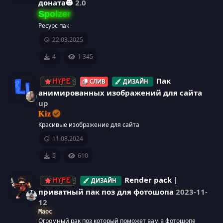
доната🎃
2.0
Spolzer
Ресурс пак
22.03.2025
4
1 345
Пак
СЛИВ
ДИЗАЙН
HYPE
анимированных изображений для сайта
up
И
Kiz
Красивые изображение для сайта
к
11.08.2024
о
5
610
н
Render pack |
ДИЗАЙН
HYPE
приватный пак поз для фотошопа
2023-11-
к
12
а
Maoc
Огромный рак поз который поможет вам в фотошопе