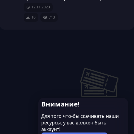
р
12.11.2023
е
10
713
с
у
р
с
а
Внимание!
Для того что-бы скачивать наши
ресурсы, у вас должен быть
аккаунт!