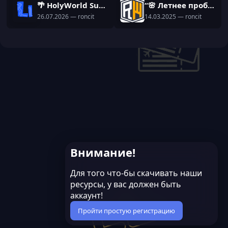
🌴 HolyWorld Summer | Готовая сборка с уникальными самописами
“🌸 Летнее пробуждение в ReallyWorld! 🌿✨ Новая сборка уже здесь!”
26.07.2026
— roncit
14.03.2025
— roncit
Внимание!
Для того что-бы скачивать наши
ресурсы, у вас должен быть
аккаунт!
Пройти простую регистрацию