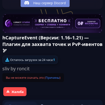
Наш сервер Discord
hCaptureEvent (Версии: 1.16–1.21) —
Плагин для захвата точек и PvP-ивентов
🏹
Осталось загрузок за 24 часа:
1
sliv by roncit
Вы не можете скачать это (
Причины
)
Жалоба