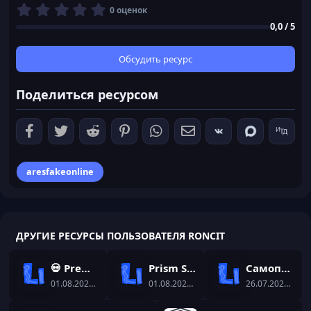
0
0 оценок
,
0,0 / 5
0
0
з
Обсудить ресурс
в
ё
Поделиться ресурсом
з
д
aresfakeonline
ДРУГИЕ РЕСУРСЫ ПОЛЬЗОВАТЕЛЯ RONCIT
💀 Premium Bedwars Setup | NitroSetup
Prism Skyblock Setup | Dungeon-RPG Setup
Самописный плагин на ИИ - TwinAI
01.08.2026
— roncit
01.08.2026
— roncit
26.07.2026
— ron