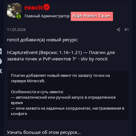
ы
л
roncit
а
Главный Администратор
High Admin Team
11.05.2026
#1
roncit добавил(а) новый ресурс:
hCaptureEvent (Версии: 1.16–1.21) — Плагин для
захвата точек и PvP-ивентов 🏹
- sliv by roncit
Плагин добавляет новый ивент по захвату точки на
сервере Minecraft.
Особенности и суть ивента:
— автоматический или ручной запуск в определённое
время
— зона захвата на заданных координатах, настраиваемая в
конфиге
— игроки или кланы удерживают зону для накопления
прогресса
— чем дольше контроль над зоной, тем выше шансы на
Узнать больше об этом ресурсе...
победу