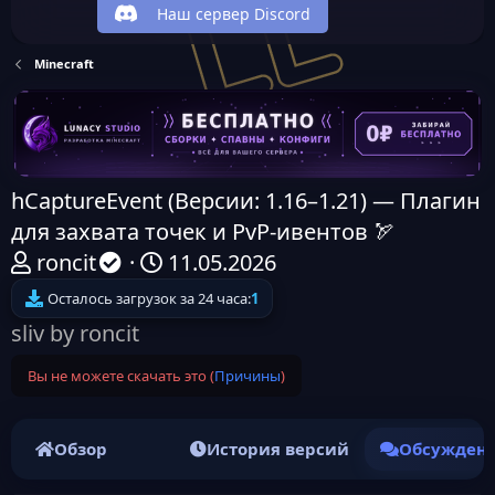
Наш сервер Discord
Minecraft
hCaptureEvent (Версии: 1.16–1.21) — Плагин
для захвата точек и PvP-ивентов 🏹
А
Д
roncit
11.05.2026
в
а
Осталось загрузок за 24 часа:
1
т
т
sliv by roncit
о
а
Вы не можете скачать это (
Причины
)
р
н
т
а
е
ч
Обзор
История версий
Обсужден
м
а