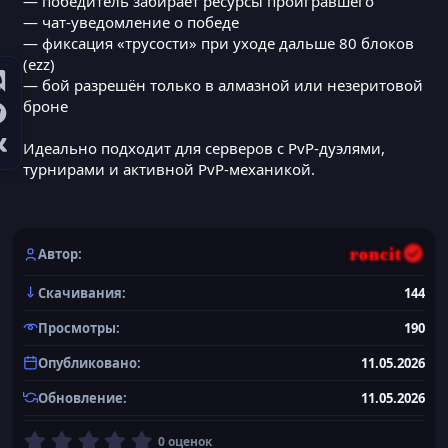
— победитель забирает ресурсы проигравшего
— чат-уведомление о победе
— фиксация «трусости» при уходе дальше 80 блоков
(ezz)
— бой разрешён только в алмазной или незеритовой
броне
Идеально подходит для серверов с PvP-дуэлями,
турнирами и активной PvP-механикой.
roncit
Автор
Скачивания
144
Просмотры
190
Опубликовано
11.05.2026
Обновление
11.05.2026
0
0 оценок