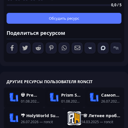
,
0,0 / 5
0
0
з
Обсудить ресурс
в
ё
Поделиться ресурсом
з
д
ДРУГИЕ РЕСУРСЫ ПОЛЬЗОВАТЕЛЯ RONCIT
💀 Premium Bedwars Setup | NitroSetup
Prism Skyblock Setup | Dungeon-RPG Setup
Самописный плагин на ИИ - TwinAI
01.08.2026
— roncit
01.08.2026
— roncit
26.07.2026
— ron
🌴 HolyWorld Summer | Готовая сборка с уникальными самописами
“🌸 Летнее пробуждение в ReallyWorld! 🌿✨ Новая сборка уже здесь!”
26.07.2026
— roncit
14.03.2025
— roncit