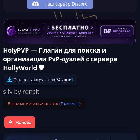
Наш сервер Discord
HolyPVP — Плагин для поиска и
организации PvP-дуэлей с сервера
HollyWorld 🛡️
Осталось загрузок за 24 часа:
1
sliv by roncit
Вы не можете скачать это (
Причины
)
Жалоба