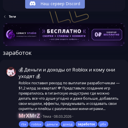
Наш сервер Discord
Теги
заработок
💰 Деньги и доходы от Roblox и кому они
уходят 💰
Roblox поставил рекорд по выплатам разработчикам —
$1,2 млрд за квартал! 💸 Представьте: создание игр
превратилось в гигантскую индустрию где можно
делать все что душе угодно и даже больше, добавлять
свои модели, эффекты, придумывать и создавать свои
скрипты и плейсы с различными мини-играми...
MrXMrZ
Тема
08.03.2026
rbx
roblox
деньги
доход
заработок
рбх