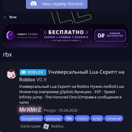
Наш сервер Discord
Теги
rbx
Универсальный Lua-Скрипт на
ROBLOX
Roblox
V0.9
Универсальный Lua-Скрипт на Roblox Нужен любой Lua-
Инжектор (например JJSploit) Функции: - ESP - Speed -
Infinity Jump - The Honored One (Отправка сообщения в
чате)
MrXMrZ
Ресурс
05.04.2026
bungeetitles
galaxyapi
rbx
roblox
script
universal
Категория:
Roblox