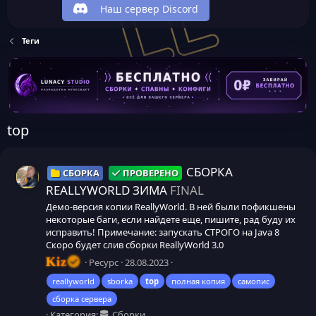
Наш сервер Discord
Теги
top
СБОРКА
СБОРКА
ПРОВЕРЕНО
REALLYWORLD ЗИМА
FINAL
Демо-версия копии ReallyWorld. В ней были пофикшены
некоторые баги, если найдете еще, пишите, рад буду их
исправить! Примечание: запускать СТРОГО на Java 8
Скоро будет слив сборки ReallyWorld 3.0
Kiz
Ресурс
28.08.2023
reallyworld
sborka
top
полная копия
самопис
сборка сервера
Категория:
Сборки