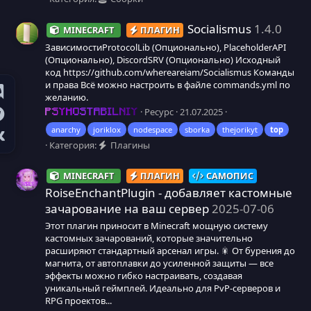
Socialismus
1.4.0
MINECRAFT
ПЛАГИН
ЗависимостиProtocolLib (Опционально), PlaceholderAPI
(Опционально), DiscordSRV (Опционально) Исходный
код https://github.com/whereareiam/Socialismus Команды
и права Всё можно настроить в файле commands.yml по
желанию.
Ресурс
21.07.2025
PSYHOSTABILNIY
anarchy
joriklox
nodespace
sborka
thejorikyt
top
Категория:
Плагины
MINECRAFT
ПЛАГИН
САМОПИС
RoiseEnchantPlugin - добавляет кастомные
зачарование на ваш сервер
2025-07-06
Этот плагин приносит в Minecraft мощную систему
кастомных зачарований, которые значительно
расширяют стандартный арсенал игры. 🎇 От бурения до
магнита, от автоплавки до усиленной защиты — все
эффекты можно гибко настраивать, создавая
уникальный геймплей. Идеально для PvP-серверов и
RPG проектов...