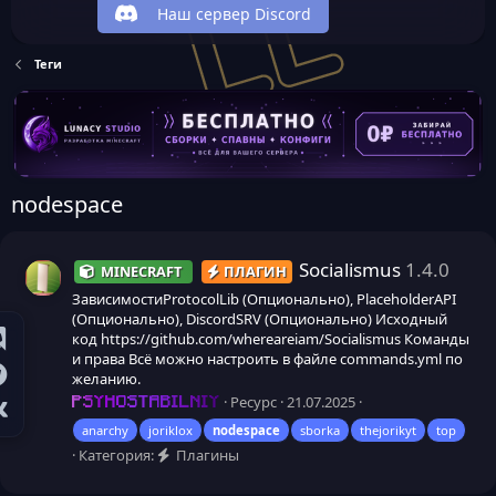
Наш сервер Discord
Теги
nodespace
Socialismus
1.4.0
MINECRAFT
ПЛАГИН
ЗависимостиProtocolLib (Опционально), PlaceholderAPI
(Опционально), DiscordSRV (Опционально) Исходный
код https://github.com/whereareiam/Socialismus Команды
и права Всё можно настроить в файле commands.yml по
желанию.
Ресурс
21.07.2025
PSYHOSTABILNIY
anarchy
joriklox
nodespace
sborka
thejorikyt
top
Категория:
Плагины