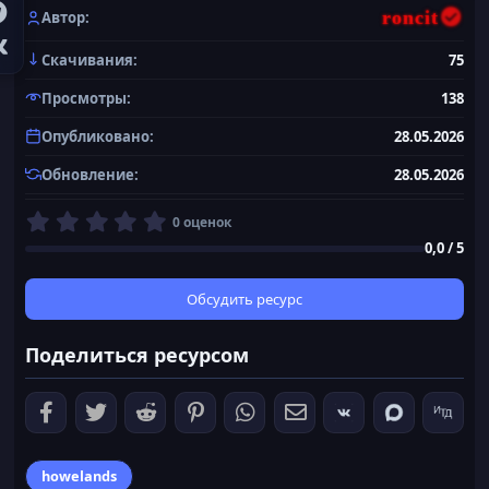
roncit
Автор
Скачивания
75
Просмотры
138
Опубликовано
28.05.2026
Обновление
28.05.2026
0
0 оценок
,
0,0 / 5
0
0
з
Обсудить ресурс
в
ё
Поделиться ресурсом
з
д
howelands