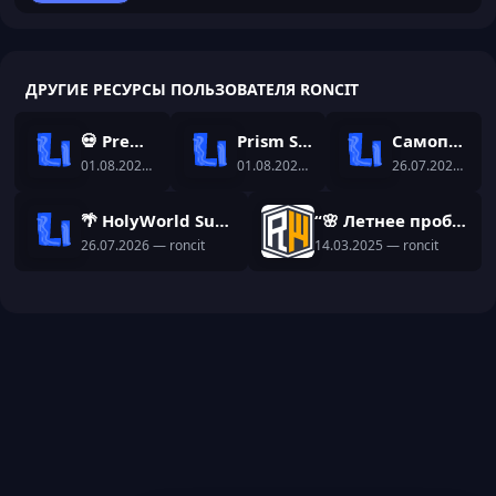
ДРУГИЕ РЕСУРСЫ ПОЛЬЗОВАТЕЛЯ RONCIT
💀 Premium Bedwars Setup | NitroSetup
Prism Skyblock Setup | Dungeon-RPG Setup
Самописный плагин на ИИ - TwinAI
01.08.2026
— roncit
01.08.2026
— roncit
26.07.2026
— ron
🌴 HolyWorld Summer | Готовая сборка с уникальными самописами
“🌸 Летнее пробуждение в ReallyWorld! 🌿✨ Новая сборка уже здесь!”
26.07.2026
— roncit
14.03.2025
— roncit