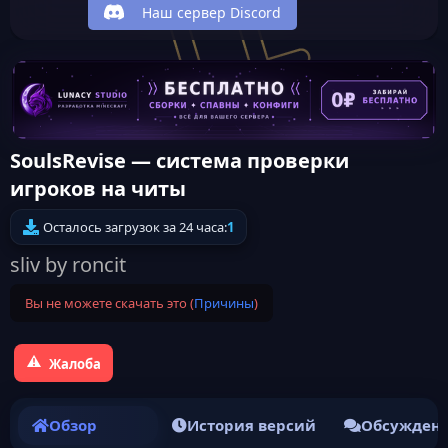
Наш сервер Discord
SoulsRevise — система проверки
игроков на читы
Осталось загрузок за 24 часа:
1
sliv by roncit
Вы не можете скачать это (
Причины
)
Жалоба
Обзор
История версий
Обсужден