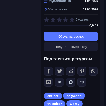
Опубликовано
31.05.2026
Обновление
31.05.2026
0
0 оценок
,
0,0 / 5
0
0
з
Обсудить ресурс
в
ё
Получить поддержку
з
д
Поделиться ресурсом
antibot
holyworld
thismixer
wenty