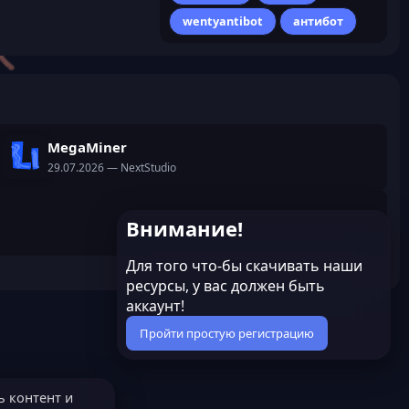
wentyantibot
антибот
MegaMiner
29.07.2026
— NextStudio
Внимание!
Для того что-бы скачивать наши
ресурсы, у вас должен быть
аккаунт!
Пройти простую регистрацию
ь контент и