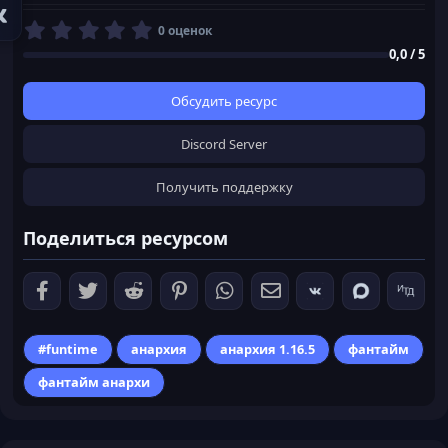
0
0 оценок
,
0,0 / 5
0
0
з
Обсудить ресурс
в
ё
Discord Server
з
д
Получить поддержку
Поделиться ресурсом
#funtime
анархия
анархия 1.16.5
фантайм
фантайм анархи