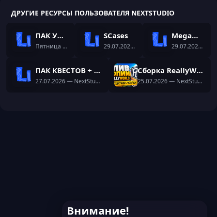
ДРУГИЕ РЕСУРСЫ ПОЛЬЗОВАТЕЛЯ NEXTSTUDIO
ПАК УНИКАЛЬНИХ ИВЕНТОВ
SCases
MegaMiner
Пятница в 11:50
— NextStudio
29.07.2026
— NextStudio
29.07.2026
— Ne
ПАК КВЕСТОВ + ПЛАГИН
Сборка ReallyWorld
27.07.2026
— NextStudio
25.07.2026
— NextStudio
Внимание!