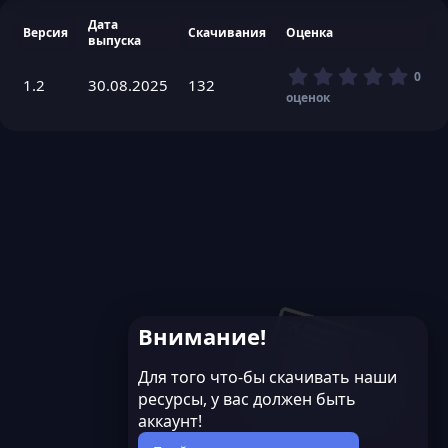
Дата
Версия
Скачивания
Оценка
выпуска
0
0
1.2
30.08.2025
132
,
оценок
0
0
з
в
ё
з
д
Внимание!
Для того что-бы скачивать наши
ресурсы, у вас должен быть
аккаунт!