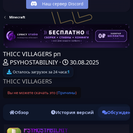
Наш сервер Discord
Minecraft
THICC VILLAGERS рп
А
Д
PSYHOSTABILNIY
30.08.2025
в
а
Осталось загрузок за 24 часа:
1
т
т
THICC VILLAGERS
о
а
Вы не можете скачать это (
Причины
)
р
н
т
а
е
ч
Обзор
История версий
Обсужден
м
а
ы
л
PSYHOSTABILNIY