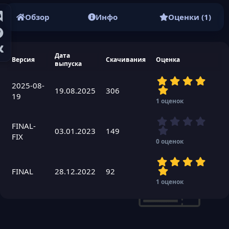
Обзор
Инфо
Оценки (1)
Дата
Версия
Скачивания
Оценка
выпуска
5
2025-08-
,
19.08.2025
306
19
0
1 оценок
0
з
0
в
FINAL-
,
03.01.2023
149
ё
FIX
0
0 оценок
з
0
д
з
5
в
,
FINAL
28.12.2022
92
ё
0
1 оценок
з
0
д
з
в
ё
з