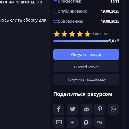
Просмотры
1 911
влял им плагины, но
Опубликовано
19.08.2025
аюсь слить сборку для
Обновление
19.08.2025
5
1 оценок
,
5,0 / 5
0
0
з
Обсудить ресурс
в
ё
Discord Server
з
д
Получить поддержку
Поделиться ресурсом