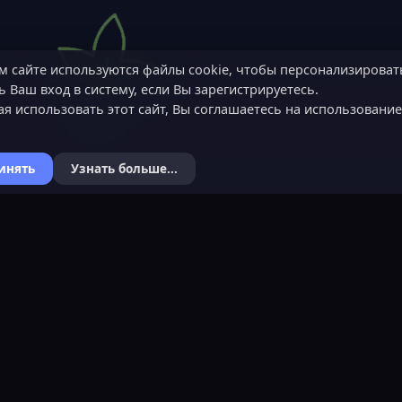
м сайте используются файлы cookie, чтобы персонализироват
 Ваш вход в систему, если Вы зарегистрируетесь.
я использовать этот сайт, Вы соглашаетесь на использовани
инять
Узнать больше...
Я
КОНТАКТЫ
ХОЧЕШЬ СТАТЬ 
ьности
Обратная связь
Подать заявку
Канал поддержки в Discord
Узнать об обязанн
вера
Реклама
Команда проекта
help@lastleak.org
© LastLeak 2023-2026 Копирование элементов сайта запрещено.