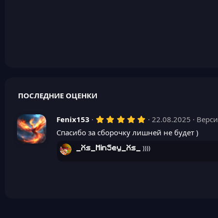
ПОСЛЕДНИЕ ОЦЕНКИ
5
Fenix153
22.08.2025
Верси
,
Спасибо за сборочку лишней не будет )
0
0
з
))))
_Xs_MinSey_Xs_
в
ё
з
д