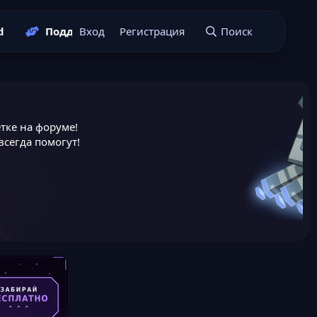
d
Поддержать нас
Вход
Регистрация
Подать заявку
Поиск
тке на форуме!
сегда помогут!