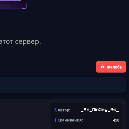
этот сервер.
Жалоба
Автор
_Xs_MinSey_Xs_
Скачивания
458