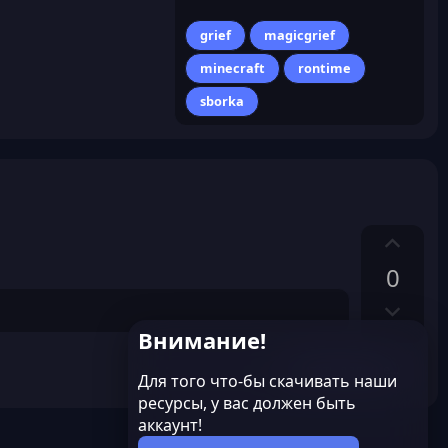
grief
magicgrief
minecraft
rontime
sborka
П
о
0
з
Н
и
е
т
Внимание!
г
и
Читать дальше...
а
в
Для того что-бы скачивать наши
т
ресурсы, у вас должен быть
н
и
аккаунт!
ы