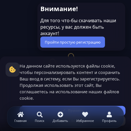
й
й
с
с
г
г
Внимание!
о
о
Для того что-бы скачивать наши
л
л
ресурсы, у вас должен быть
о
о
аккаунт!
с
с
Пройти простую регистрацию
На данном сайте используются файлы cookie,
чтобы персонализировать контент и сохранить
Ваш вход в систему, если Вы зарегистрируетесь.
Продолжая использовать этот сайт, Вы
соглашаетесь на использование наших файлов
cookie.
Принять
Узнать больше...
Главная
Поиск
Добавить
Избранное
Профиль