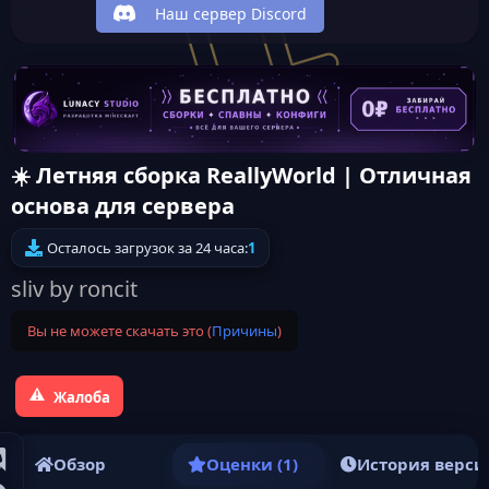
Наш сервер Discord
☀️ Летняя сборка ReallyWorld | Отличная
основа для сервера
Осталось загрузок за 24 часа:
1
sliv by roncit
Вы не можете скачать это (
Причины
)
Жалоба
Обзор
Оценки (1)
История верси