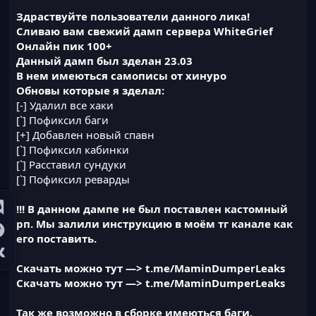
Здраствуйте пользователи данного лика!
Сливаю вам свежий дамп сервера WhiteGrief
Онлайн пик 100+
Данный дамп был зделан 23.03
В нем имеються самописы от хинуро
Обновы которые я зделал:
[-] Удалил все хаки
[`] Пофиксил баги
[+] Добавлен новый спавн
[`] Пофиксил кабинки
[`] Расставил сундуки
[`] Пофиксил реварды
!!! В данном дампе не был поставлен кастомный
рп. Мы залили инструкцию в моём тг канале как
его поставить.
Скачать можно тут
—> t.me/MaminDumperLeaks
Скачать можно тут —> t.me/MaminDumperLeaks
Так же возможно в сборке имеються баги.