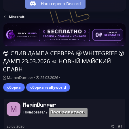
Наш сервер Discord
Minecraft
😎 СЛИВ ДАМПА СЕРВЕРА 🤩 WHITEGRIEF 😮
ДАМП 23.03.2026 ☺️ НОВЫЙ МАЙСКИЙ
СПАВН
А
Д
MaminDumper
25.03.2026
в
а
сборка
сборка reallyworld
т
т
о
а
р
н
т
а
MaminDumper
M
е
ч
Пользователь
Пользователь
м
а
ы
л
а
25.03.2026
#1