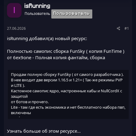
ы
л
isRunning
I
а
Пользователь
Пользователь
27.06.2026
#1
isRunning добавил(а) новый ресурс:
Полностью самопис сборка FunSky ( копия FunTime )
от 6ex9one
- Полная копия фантайм, сборка
Продам полную сборку FunSky ( от самого разработчика ).
В нее входит две версии 1.16.5 и 1.21+ ( Так-же режимы PVP
и LITE ).
Кастомное самопис ядро, настроенные хабы и NullCordX с
защитой
от ботов и прочего.
Lite - там где есть экономика и нет бесплатного набора пвп,
включены
все функции для развития спавнера и прочее.
Pvp - там где упор сделан в основном на пвп
составляющую, там
Узнать больше об этом ресурсе...
есть отдельные гладиаторские арены и прочее.