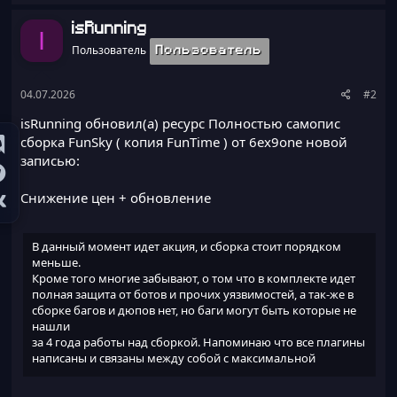
Вся сборка полностью писалась мной, и все плагины
isRunning
I
между собой...
Пользователь
Пользователь
04.07.2026
#2
isRunning обновил(а) ресурс
Полностью самопис
сборка FunSky ( копия FunTime ) от 6ex9one
новой
записью:
Снижение цен + обновление
В данный момент идет акция, и сборка стоит порядком
меньше.
Кроме того многие забывают, о том что в комплекте идет
полная защита от ботов и прочих уязвимостей, а так-же в
сборке багов и дюпов нет, но баги могут быть которые не
нашли
за 4 года работы над сборкой. Напоминаю что все плагины
написаны и связаны между собой с максимальной
производительностью,
что дает преимущество над всеми сборками что вы видели