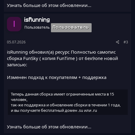
в интернете.
Узнать больше об этом обновлении...
isRunning
I
Пользователь
Пользователь
05.07.2026
#3
isRunning обновил(а) ресурс
Полностью самопис
сборка FunSky ( копия FunTime ) от 6ex9one
новой
записью:
Изменен подход к покупателям + поддержка
Теперь данная сборка имеет ограниченные места в 15
человек,
так-же поддержка и обновление сборки в течении 1 года,
и вы получаете бесплатный домен .su или .ru
Узнать больше об этом обновлении...