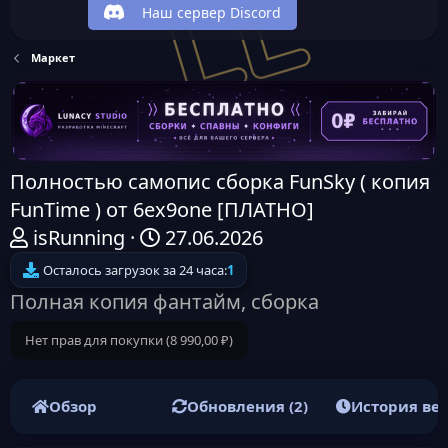
Наш сервер Discord
Маркет
Полностью самопис сборка FunSky ( копия
FunTime ) от 6ex9one [ПЛАТНО]
А
Д
isRunning
27.06.2026
в
а
Осталось загрузок за 24 часа:
1
т
т
Полная копия фантайм, сборка
о
а
Нет прав для покупки (8 990,00 ₽)
р
н
т
а
е
ч
Обзор
Обновления (2)
История ве
м
а