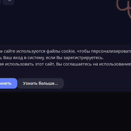
м сайте используются файлы cookie, чтобы персонализироват
 Ваш вход в систему, если Вы зарегистрируетесь.
я использовать этот сайт, Вы соглашаетесь на использовани
инять
Узнать больше...
Я
КОНТАКТЫ
ХОЧЕШЬ СТАТЬ 
ьности
Обратная связь
Подать заявку
Канал поддержки в Discord
Узнать об обязанн
вера
Реклама
Команда проекта
help@lastleak.org