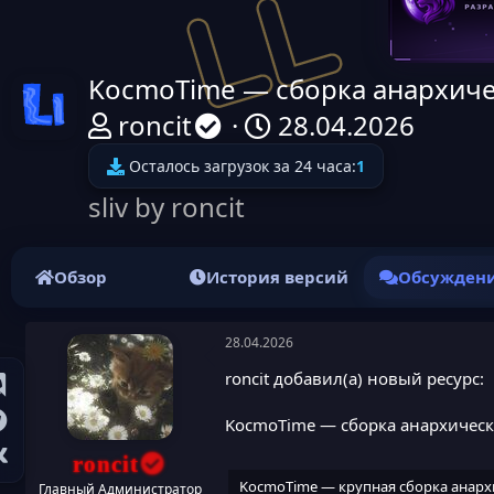
KocmoTime — сборка анархичес
Иконка ресурса
А
Д
roncit
28.04.2026
в
а
Осталось загрузок за 24 часа:
1
т
т
sliv by roncit
о
а
р
н
Обзор
История версий
Обсужден
т
а
е
ч
28.04.2026
м
а
roncit добавил(а) новый ресурс:
ы
л
KocmoTime — сборка анархическо
а
roncit
KocmoTime — крупная сборка анархич
Главный Администратор