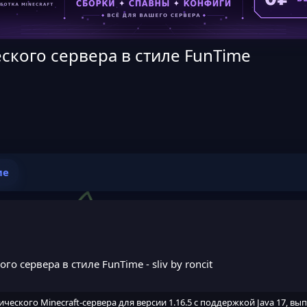
кого сервера в стиле FunTime
ие
го сервера в стиле FunTime
- sliv by roncit
еского Minecraft-сервера для версии 1.16.5 с поддержкой Java 17, в