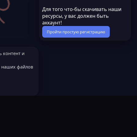
Для того что-бы скачивать наши
ресурсы, у вас должен быть
аккаунт!
Пройти простую регистрацию
ь контент и
е наших файлов
МОДЕРАТОРОМ?
Русский (RU)
остях
LastLeak NEW
Всё работает