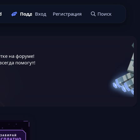
d
Поддержать нас
Вход
Регистрация
Подать заявку
Поиск
тке на форуме!
сегда помогут!