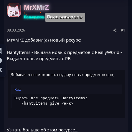
ы
л
MrXMrZ
а
Пользователь
Пользователь
08.03.2026
#1
MrXMrZ добавил(а) новый ресурс:
HantyItems - Выдача новых предметов с ReallyW0rld
-
Выдает новые предметы с РВ
Добавляет возможность выдачу новых предметов с рв,
Код:
Выдать все предметы HantyItems:

   /hantyitems give <ник>
Требующаяся привилегия по дефолту: op
Узнать больше об этом ресурсе...