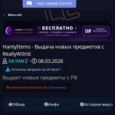
Наш сервер Discord
Minecraft
HantyItems - Выдача новых предметов с
ReallyW0rld
А
Д
MrXMrZ
08.03.2026
в
а
Осталось загрузок за 24 часа:
1
т
т
Выдает новые предметы с РВ
о
а
Вы не можете скачать это (
Причины
)
р
н
т
а
е
ч
Обзор
Инфо
История верси
м
а