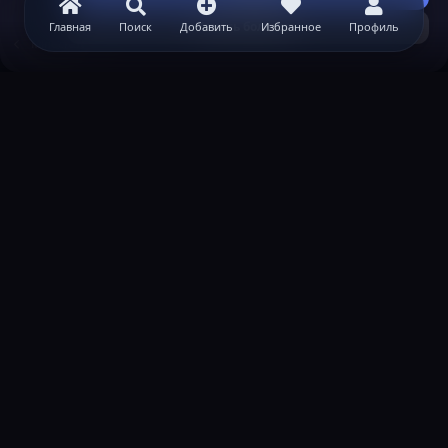
Узнать больше...
Главная
Поиск
Добавить
Избранное
Профиль
Minecraft
ВАЖНАЯ ИНФОРМАЦИЯ
Политика конфиденциальности
Условия и правила
Помощь по созданию сервера
КОНТАКТЫ
Обратная связь
Канал поддержки в Discord
Реклама
help@lastleak.org
ХОЧЕШЬ СТАТЬ МОДЕРАТОРОМ?
Подать заявку