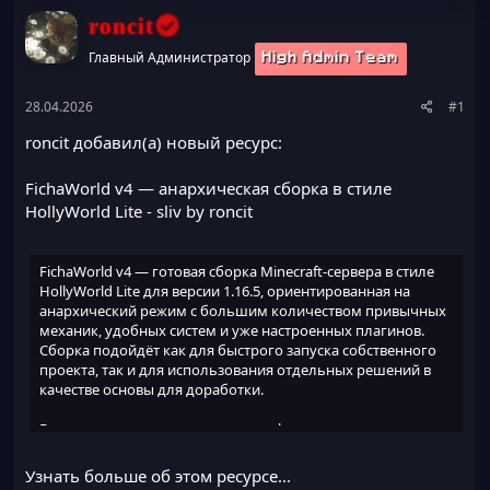
ы
л
roncit
а
Главный Администратор
High Admin Team
28.04.2026
#1
roncit добавил(а) новый ресурс:
FichaWorld v4 — анархическая сборка в стиле
HollyWorld Lite
- sliv by roncit
FichaWorld v4 — готовая сборка Minecraft-сервера в стиле
HollyWorld Lite для версии 1.16.5, ориентированная на
анархический режим с большим количеством привычных
механик, удобных систем и уже настроенных плагинов.
Сборка подойдёт как для быстрого запуска собственного
проекта, так и для использования отдельных решений в
качестве основы для доработки.
Внутри присутствуют готовые конфиги, настроенные
игровые функции, различные PvP-механики, донат-
системы, меню, ивенты и другие элементы...
Узнать больше об этом ресурсе...