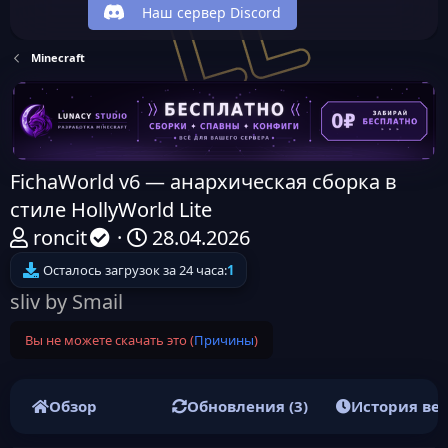
Наш сервер Discord
Minecraft
FichaWorld v6 — анархическая сборка в
стиле HollyWorld Lite
А
Д
roncit
28.04.2026
в
а
Осталось загрузок за 24 часа:
1
т
т
sliv by Smail
о
а
Вы не можете скачать это (
Причины
)
р
н
т
а
е
ч
Обзор
Обновления (3)
История ве
м
а