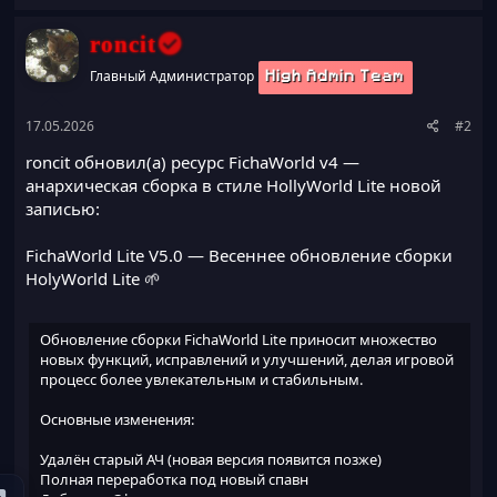
roncit
Главный Администратор
High Admin Team
17.05.2026
#2
roncit обновил(а) ресурс
FichaWorld v4 —
анархическая сборка в стиле HollyWorld Lite
новой
записью:
FichaWorld Lite V5.0 — Весеннее обновление сборки
HolyWorld Lite 🌱
Обновление сборки FichaWorld Lite приносит множество
новых функций, исправлений и улучшений, делая игровой
процесс более увлекательным и стабильным.
Основные изменения:
Удалён старый АЧ (новая версия появится позже)
Полная переработка под новый спавн