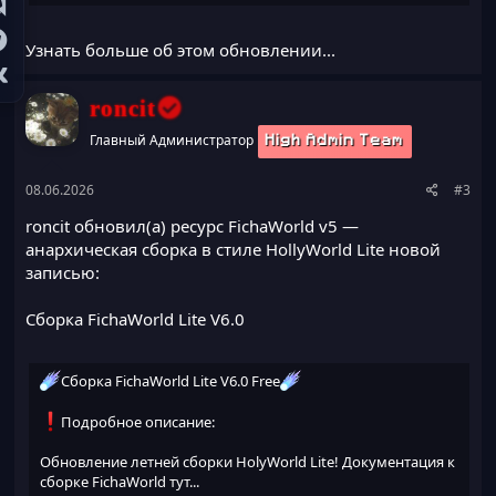
Добавлен Сферомант
Новые предметы привилегий, включая трезубец Dragon
Введены звёзды статуса
Узнать больше об этом обновлении...
Обновлены PvP-киты
Добавлен Захват Энда
Кейсы за опыт и сапфиры
roncit
Новый предмет Лук БамБук
Главный Администратор
Новая руна Восстановление и переработанный дизайн
High Admin Team
Продлены...
08.06.2026
#3
roncit обновил(а) ресурс
FichaWorld v5 —
анархическая сборка в стиле HollyWorld Lite
новой
записью:
Сборка FichaWorld Lite V6.0
Сборка FichaWorld Lite V6.0 Free
Подробное описание:
Обновление летней сборки HolyWorld Lite! Документация к
сборке FichaWorld тут...