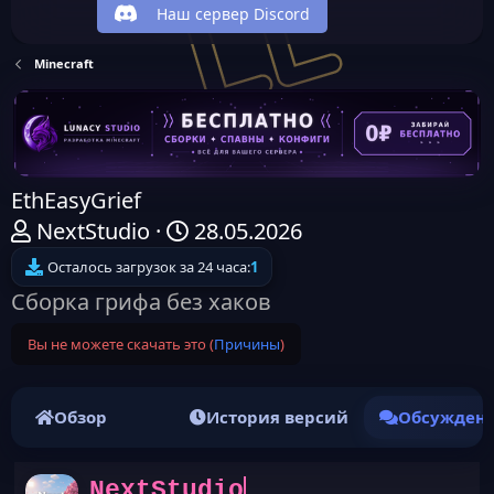
Наш сервер Discord
Minecraft
EthEasyGrief
А
Д
NextStudio
28.05.2026
в
а
Осталось загрузок за 24 часа:
1
т
т
Сборка грифа без хаков
о
а
Вы не можете скачать это (
Причины
)
р
н
т
а
е
ч
Обзор
История версий
Обсужден
м
а
ы
л
NextStudio