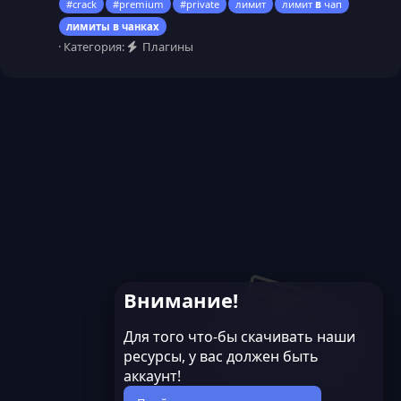
#crack
#premium
#private
лимит
лимит
в
чап
лимиты
в
чанках
Категория:
Плагины
Внимание!
Для того что-бы скачивать наши
ресурсы, у вас должен быть
аккаунт!