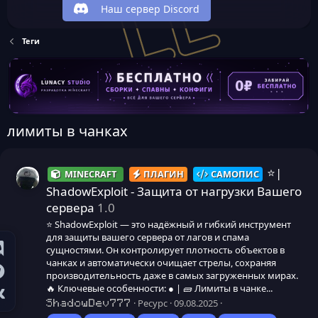
Наш сервер Discord
Теги
лимиты в чанках
⭐|
MINECRAFT
ПЛАГИН
САМОПИС
ShadowExploit - Защита от нагрузки Вашего
сервера
1.0
⭐ ShadowExploit — это надёжный и гибкий инструмент
для защиты вашего сервера от лагов и спама
сущностями. Он контролирует плотность объектов в
чанках и автоматически очищает стрелы, сохраняя
производительность даже в самых загруженных мирах.
🔥 Ключевые особенности: ● | 🧱 Лимиты в чанке...
Ресурс
09.08.2025
ShadowDev777