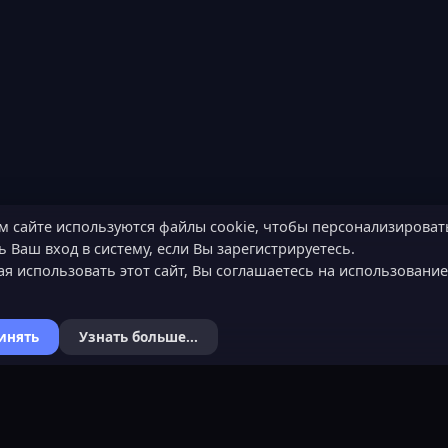
м сайте используются файлы cookie, чтобы персонализироват
 Ваш вход в систему, если Вы зарегистрируетесь.
я использовать этот сайт, Вы соглашаетесь на использовани
инять
Узнать больше...
Я
КОНТАКТЫ
ХОЧЕШЬ СТАТЬ 
ьности
Обратная связь
Подать заявку
Канал поддержки в Discord
Узнать об обязанн