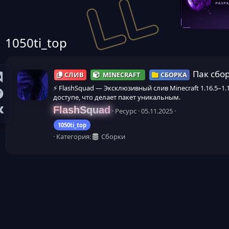
1050ti_top
Пак сбор
СЛИВ
MINECRAFT
СБОРКА
⚡ FlashSquad — Эксклюзивный слив Minecraft 1.16.5–1
доступе, что делает пакет уникальным.
FlashSquad
Ресурс
05.11.2025
1050ti_top
Категория:
Сборки