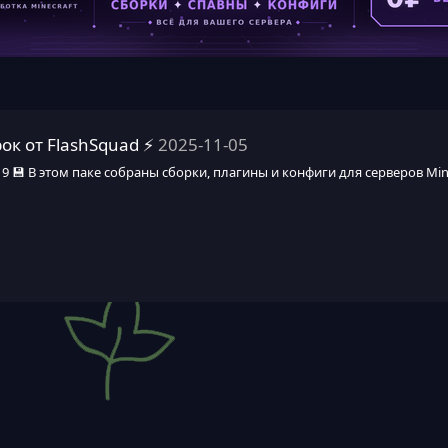
ок от FlashSquad ⚡️
2025-11-05
.19 💾 В этом паке собраны сборки, плагины и конфиги для серверов Mi