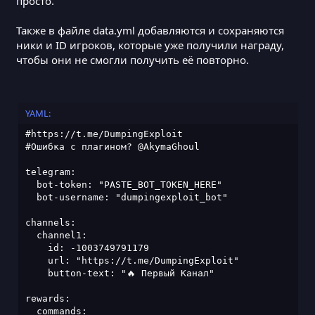
просто.
Также в файле data.yml добавляются и сохраняются
ники и ID игроков, которые уже получили награду,
чтобы они не смогли получить её повторно.
YAML:
#https://t.me/DumpingExploit

#Ошибка с плагином? @AkymaGhoul

telegram:

  bot-token: "PASTE_BOT_TOKEN_HERE"

  bot-username: "dumpingexploit_bot"

channels:

  channel1:

    id: -1003749791179

    url: "https://t.me/DumpingExploit"

    button-text: "🔥 Первый Канал"

rewards:

  commands:
