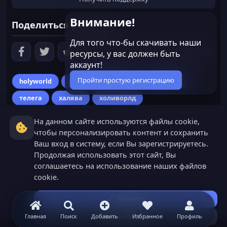
Внимание!
Поделиться ресурсом
Для того что-бы скачивать наши
ресурсы, у вас должен быть
аккаунт!
Пройти простую регистрацию
holyworld
добыча спавнеров
спавнера
телега
халява
холиворлд
На данном сайте используются файлы cookie,
чтобы персонализировать контент и сохранить
Ваш вход в систему, если Вы зарегистрируетесь.
Продолжая использовать этот сайт, Вы
соглашаетесь на использование наших файлов
cookie.
Принять
Узнать больше...
Главная
Поиск
Добавить
Избранное
Профиль