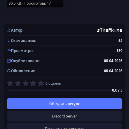
30,5 KB · Просмотры: 47
Автор
sTheAkyma
Скачивания
54
Просмотры
159
Опубликовано
08.04.2026
Обновление
08.04.2026
0
0 оценок
,
0,0 / 5
0
0
з
Обсудить ресурс
в
ё
Discord Server
з
д
Получить поддержку