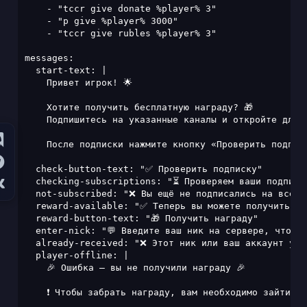
    - "tccr give donate %player% 3"

    - "p give %player% 3000"

    - "tccr give rubles %player% 3"

messages:

  start-text: |

    Привет игрок! 🌟

    Хотите получить бесплатную награду? 🎁

    Подпишитесь на указанные каналы и откройте для с
    После подписки нажмите кнопку «Проверить подписк
  check-button-text: "✅ Проверить подписку"

  checking-subscriptions: "⏳ Проверяем ваши подписки
  not-subscribed: "❌ Вы ещё не подписались на все к
  reward-available: "✅ Теперь вы можете получить наг
  reward-button-text: "🎁 Получить награду"

  enter-nick: "💬 Введите ваш ник на сервере, чтобы 
  already-received: "❌ Этот ник или ваш аккаунт уже
  player-offline: |

    🎉 Ошибка — вы не получили награду 🎉

    ❗ Чтобы забрать награду, вам необходимо зайти на