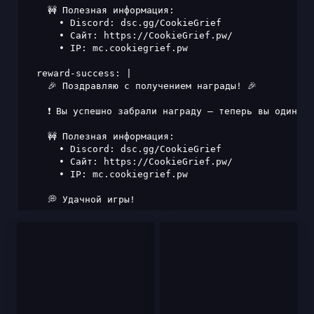
    🚧 Полезная информация:

      • Discord: dsc.gg/CookieGrief

      • Сайт: https://CookieGrief.pw/

      • IP: mc.cookiegrief.pw

  reward-success: |

    🎉 Поздравляю с получением награды! 🎉

    ❗ Вы успешно забрали награду — теперь вы один из
    🚧 Полезная информация:

      • Discord: dsc.gg/CookieGrief

      • Сайт: https://CookieGrief.pw/

      • IP: mc.cookiegrief.pw

    💭 Удачной игры!