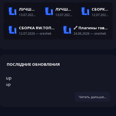
ЛУЧШАЯ СБОРКА АНАРХИИ! DEADMINE! WINTER HO-HO-HO
ЛУЧШАЯ СБОРКА АНАРХИИ! ЗИМА!
СБОРКА КОПИИ ФТ ТИПО ДЛЯ РАЗБОРА И ГОТОВОГО ПРОЕКТА
13.07.2026
— oreshek
13.07.2026
— oreshek
12.07.2026
— or
СБОРКА RW.ТОП СБОРКА ДЛЯ ВАШЕГО СЕРВЕРА И ДЛЯ НАЧАЛА ПРОЕКТА
🔗 Плагины говно-кодера hPlugin [Ласт версии плагинов]
12.07.2026
— oreshek
24.06.2026
— oreshek
ПОСЛЕДНИЕ ОБНОВЛЕНИЯ
up
up
Читать дальше...