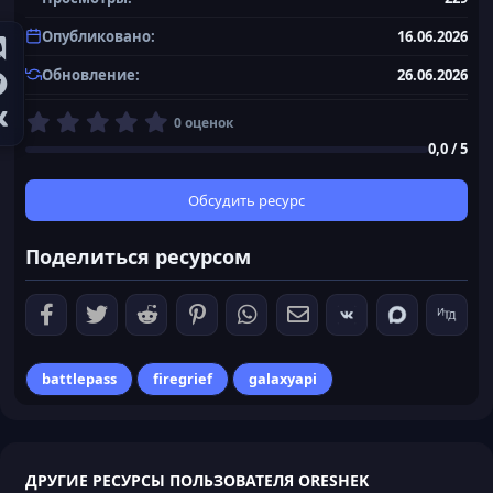
Опубликовано
16.06.2026
Обновление
26.06.2026
0
0 оценок
,
0,0 / 5
0
0
з
Обсудить ресурс
в
ё
Поделиться ресурсом
з
д
battlepass
firegrief
galaxyapi
ДРУГИЕ РЕСУРСЫ ПОЛЬЗОВАТЕЛЯ ORESHEK