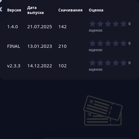
Дата
Версия
Скачивания
Оценка
выпуска
0
0
1.4.0
21.07.2025
142
,
оценок
0
0
0
0
з
FINAL
13.01.2023
210
,
оценок
в
0
ё
0
з
0
0
з
v2.3.3
14.12.2022
102
д
,
оценок
в
0
ё
0
з
з
д
в
ё
з
д