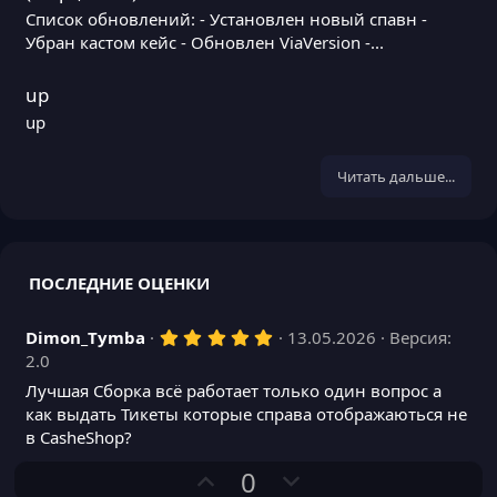
Список обновлений: - Установлен новый спавн -
Убран кастом кейс - Обновлен ViaVersion -...
up
up
Читать дальше...
ПОСЛЕДНИЕ ОЦЕНКИ
5
Dimon_Tymba
13.05.2026
Версия:
,
2.0
0
0
Лучшая Сборка всё работает только один вопрос а
з
как выдать Тикеты которые справа отображаються не
в
ё
в CasheShop?
з
д
П
Н
0