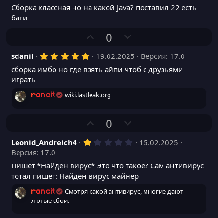
й
й
,
и
а
Сборка классная но на какой Java? поставил 22 есть
с
с
0
г
г
0
баги
т
т
з
о
о
и
и
в
П
Н
0
л
л
ё
в
в
о
з
е
о
о
д
н
н
5
sdanil
19.02.2025
Версия: 17.0
з
г
с
с
,
ы
ы
и
а
сборка имбо но где взять айпи чтоб с друзьями
0
й
й
0
играть
т
т
з
г
г
и
и
в
wiki.lastleak.org
roncit
ё
о
о
в
в
з
л
л
д
н
н
П
Н
0
о
о
ы
ы
о
е
с
с
й
й
1
Leonid_Andreich4
15.02.2025
з
г
,
г
г
Версия: 17.0
и
а
0
о
о
0
Пишет *Найден вирус* Это что такое? Сам антивирус
т
т
з
л
л
тотал пишет: Найден вирус майнер
и
и
в
о
о
ё
в
в
Смотря какой антивирус, многие дают
з
roncit
с
с
д
лютые сбои.
н
н
ы
ы