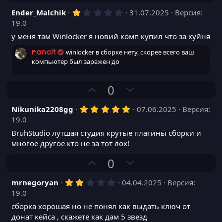
о
е
1
Ender_Malchik
31.07.2025
Версия:
з
г
,
19.0
и
а
0
0
у меня там Winlocker я новий комп купил что за хуйня
т
т
з
и
и
в
winlocker в сборке нету, скорее всего ваш
roncit
ё
в
в
компьютер был заражен до
з
д
н
н
ы
ы
П
Н
0
й
й
о
е
г
г
5
Nikunika2208gg
07.06.2025
Версия:
з
г
,
19.0
о
о
и
а
0
0
л
л
BruhStudio лутшая студия крутые плагины сборки и
т
т
з
многое другое кто не за тот лох!
о
о
и
и
в
ё
с
с
в
в
П
Н
0
з
д
н
н
о
е
ы
ы
2
mrnegoryan
04.04.2025
Версия:
з
г
,
19.0
й
й
и
а
0
0
г
г
сборка хорошая но не понял как выдать ключ от
т
т
з
донат кейса , скажете как дам 5 звезд
о
о
и
и
в