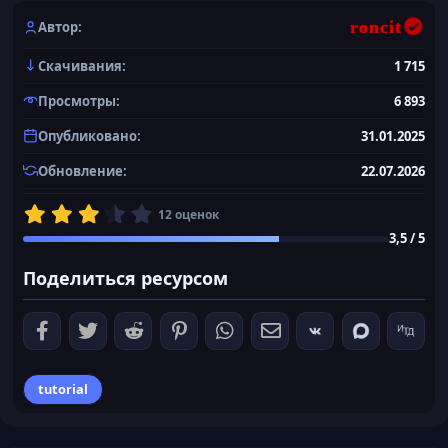
а
к
roncit
Автор
ц
и
Скачивания
1 715
и
:
Просмотры
6 893
Опубликовано
31.01.2025
Обновление
22.07.2026
3
12 оценок
,
3,5 / 5
5
0
Поделиться ресурсом
з
в
ё
з
д
tutorial