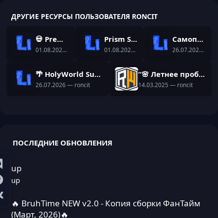
ДРУГИЕ РЕСУРСЫ ПОЛЬЗОВАТЕЛЯ RONCIT
💀 Premium Bedwars Setup | NitroSetup
Prism Skyblock Setup | Dungeon-RPG Setup
Самописный плагин на ИИ - TwinAI
01.08.2026
— roncit
01.08.2026
— roncit
26.07.2026
— ron
🌴 HolyWorld Summer | Готовая сборка с уникальными самописами
“🌸 Летнее пробуждение в ReallyWorld! 🌿✨ Новая сборка уже здесь!”
26.07.2026
— roncit
14.03.2025
— roncit
ПОСЛЕДНИЕ ОБНОВЛЕНИЯ
up
up
🔥 BruhTime NEW v2.0 - Копия сборки ФанТайм
(Март, 2026)🔥