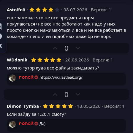
4
Astolfoli
08.07.2026
Версия: 1
,
еще заметил что не все предметы норм
0
0
покупаються+не все нпс работают как надо у них
з
просто кнопки нажимаються и все и не все работает в
в
ё
команде /menu и ей подобных даже bp не ворк
з
д
П
Н
0
о
е
5
WDdanik
28.06.2026
Версия: 1
з
г
,
и
а
можно тутор куда все файлы закидывать?
0
0
т
т
з
https://wiki.lastleak.org/
roncit
и
и
в
ё
в
в
з
П
Н
0
д
н
н
о
е
ы
ы
5
Dimon_Tymba
13.05.2026
Версия: 1
з
г
й
й
,
и
а
Если зайду за 1.20.1 смогу?
0
г
г
0
т
т
з
Да)
о
о
roncit
и
и
в
ё