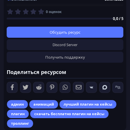
0
0 оценок
,
0,0 / 5
0
0
з
Обсудить ресурс
в
ё
Discord Server
з
д
Получить поддержку
Поделиться ресурсом
админ
анимаций
лучший плагин на кейсы
плагин
скачать бесплатно плагин на кейсы
троллинг