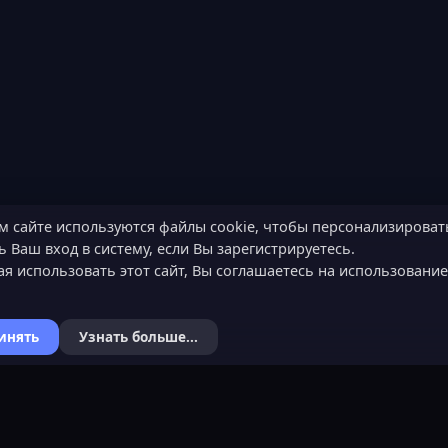
м сайте используются файлы cookie, чтобы персонализироват
 Ваш вход в систему, если Вы зарегистрируетесь.
я использовать этот сайт, Вы соглашаетесь на использовани
инять
Узнать больше...
Я
КОНТАКТЫ
ХОЧЕШЬ СТАТЬ 
ьности
Обратная связь
Подать заявку
Канал поддержки в Discord
Узнать об обязанн