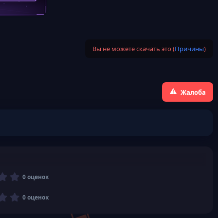
Вы не можете скачать это (
Причины
)
Жалоба
0
0 оценок
,
0
0
0 оценок
0
,
з
0