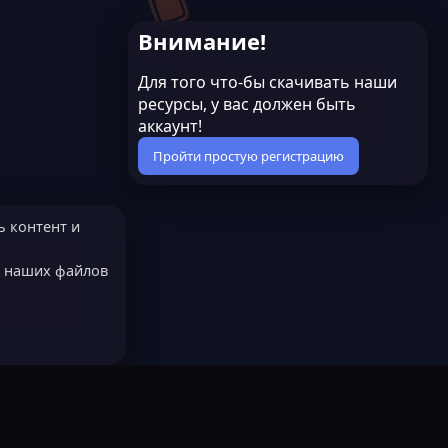
в
0
ё
з
Внимание!
з
в
д
ё
з
Для того что-бы скачивать наши
д
ресурсы, у вас должен быть
аккаунт!
Пройти простую регистрацию
ь контент и
е наших файлов
МОДЕРАТОРОМ?
Русский (RU)
остях