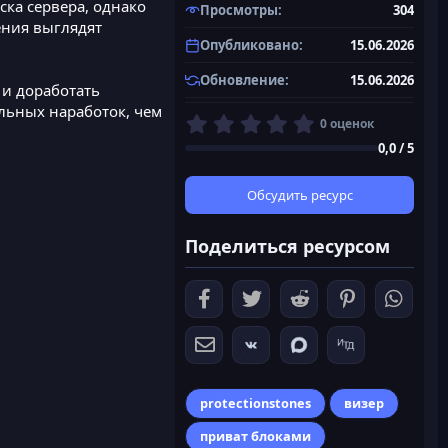
ска сервера, однако
Просмотры
304
ения выглядят
Опубликовано
15.06.2026
Обновление
15.06.2026
и доработать
льных наработок, чем
0
0 оценок
,
0,0 / 5
0
0
з
Обсудить ресурс
в
ё
Поделиться ресурсом
з
д
protectionstones
визер
приват блоками