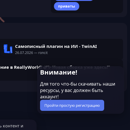
приваты
Самописный плагин на ИИ - TwinAI
26.07.2026
— roncit
ние в ReallyWorld! 🌿✨ Новая сборка уже здесь!”
Внимание!
Для того что-бы скачивать наши
ресурсы, у вас должен быть
аккаунт!
Пройти простую регистрацию
ь контент и