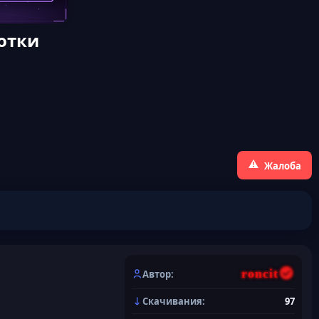
отки
Жалоба
roncit
Автор
Скачивания
97