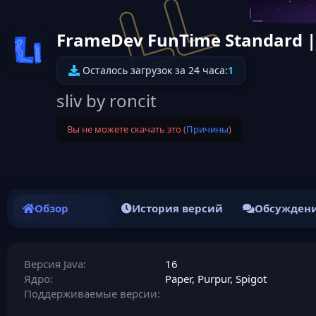
FrameDev FunTime Standard 
Иконка ресурса
Осталось загрузок за 24 часа:
1
sliv by roncit
Вы не можете скачать это (
Причины
)
Обзор
История версий
Обсужден
Версия Java
16
Ядро
Paper
Purpur
Spigot
Поддерживаемые версии