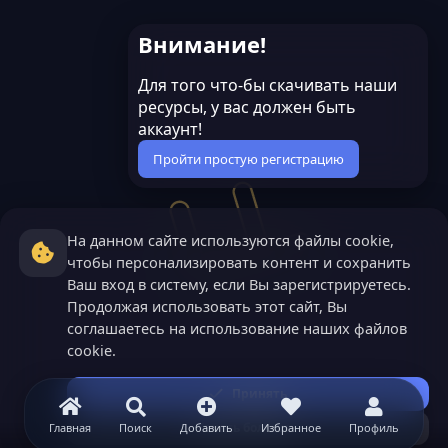
й
й
г
г
Внимание!
о
о
Для того что-бы скачивать наши
л
л
ресурсы, у вас должен быть
о
о
аккаунт!
с
с
Пройти простую регистрацию
На данном сайте используются файлы cookie,
чтобы персонализировать контент и сохранить
Ваш вход в систему, если Вы зарегистрируетесь.
Продолжая использовать этот сайт, Вы
соглашаетесь на использование наших файлов
cookie.
Принять
Узнать больше...
Главная
Поиск
Добавить
Избранное
Профиль