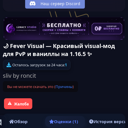
Наш сервер Discord
🌙 Fever Visual — Красивый visual-мод
для PvP и ваниллы на 1.16.5 ✨
Осталось загрузок за 24 часа:
1
sliv by roncit
Вы не можете скачать это (
Причины
)
Жалоба
Обзор
Оценки (1)
История верси