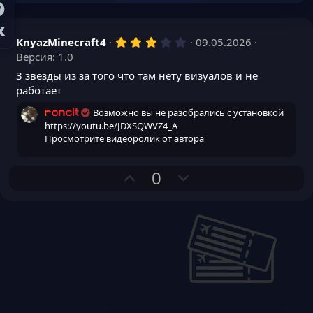
3
KnyazMinecraft4
09.05.2026
,
Версия: 1.0
0
0
3 звезды из за того что там нету визуалов и не
з
работает
в
ё
Возможно вы не разобрались с установкой
з
roncit
д
https://youtu.be/JDXSQWVZ4_A
Просмотрите видеоролик от автора
П
Н
0
о
е
з
г
и
а
т
т
и
и
в
в
н
н
ы
ы